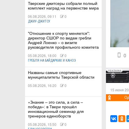
Тверские джитсеры собрали полный
комплект наград на первенстве мира
06.08.2026, 09:11
0
ДЖИУ-ДЖИТСУ
КИЕ
"Отношение к спорту меняется":
директор СШОР по видам гребли
Андрей Лоенко – о визите
 КАТАНИЕ
руководителя профильного комитета
0
05.08.2026, 18:00
0
ГРЕБЛЯ НА БАЙДАРКАХ И КАНОЭ
РЕКЛАМА
Названы самые спортивные
муниципалитеты Тверской области
05.08.2026, 16:20
0
15 июня 20
Од
«Знание – это сила, а сила –
победа»: в Твери прошёл
инновационный семинар для
тренеров единоборств
05.08.2026, 15:50
0