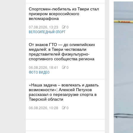
Спортсмен-любитель из Твери стал
призером всероссийского
КА
веломарафона
07.08.2026, 13:23
0
ВЕЛОСИПЕДНЫЙ СПОРТ
СТВА
От знаков ГТО — до олимпийских
медалей: в Твери чествовали
представителей физкультурно-
спортивного сообщества региона
ТУАЛЬНЫЕ
06.08.2026, 18:41
0
РТ
ФОТО ВИДЕО
«Наша задача – вовлекать и давать
ПОРТ
возможности»: Алексей Петухов
рассказал о перезагрузке спорта в
ЛЕТИКА
Тверской области
06.08.2026, 10:28
0
Т