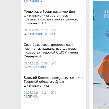
ДЖИУ-ДЖИТСУ
Фишечка: в Твери накануне Дня
КА
физкультурника состоялась
премьера фильма, посвященного
95-летию ГТО
08.08.2026, 11:13
0
СТВА
МИР ТВЕРСКОГО СПОРТА
Свои базы, свои тренеры, свои
чемпионы: названы все факторы
ТУАЛЬНЫЕ
лидерства тверской СШОР имени
Серединой
РТ
08.08.2026, 10:50
0
ПАРУСНЫЙ СПОРТ
ПОРТ
Виталий Королев поздравил жителей
ЛЕТИКА
Тверской области с Днём
физкультурника
08.08.2026, 10:21
0
ПОЛИТИКА
Т