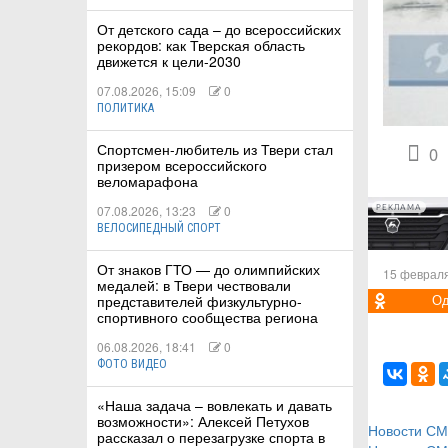
От детского сада – до всероссийских
рекордов: как Тверская область
движется к цели-2030
07.08.2026, 15:09
0
ПОЛИТИКА
КИЕ
Спортсмен-любитель из Твери стал
 КАТАНИЕ
0
призером всероссийского
веломарафона
07.08.2026, 13:23
0
РЕКЛАМА
ВЕЛОСИПЕДНЫЙ СПОРТ
От знаков ГТО — до олимпийских
15 февраля
медалей: в Твери чествовали
представителей физкультурно-
Од
спортивного сообщества региона
06.08.2026, 18:41
0
ФОТО ВИДЕО
«Наша задача – вовлекать и давать
возможности»: Алексей Петухов
Новости С
рассказал о перезагрузке спорта в