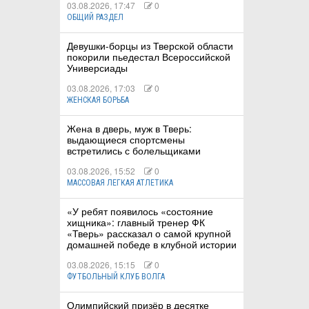
03.08.2026, 17:47
0
ОБЩИЙ РАЗДЕЛ
Девушки-борцы из Тверской области
покорили пьедестал Всероссийской
Универсиады
03.08.2026, 17:03
0
ЖЕНСКАЯ БОРЬБА
Жена в дверь, муж в Тверь:
выдающиеся спортсмены
встретились с болельщиками
03.08.2026, 15:52
0
МАССОВАЯ ЛЕГКАЯ АТЛЕТИКА
«У ребят появилось «состояние
хищника»: главный тренер ФК
«Тверь» рассказал о самой крупной
домашней победе в клубной истории
03.08.2026, 15:15
0
ФУТБОЛЬНЫЙ КЛУБ ВОЛГА
Олимпийский призёр в десятке