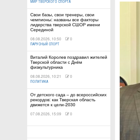
МИР ТВЕРСКОГО СПОРТА
Свои базы, свои тренеры, свои
КА
чемпионы: названы все факторы
лидерства тверской СШОР имени
Серединой
08.08.2026, 10:50
0
СТВА
ПАРУСНЫЙ СПОРТ
Виталий Королев поздравил жителей
Тверской области с Днём
ТУАЛЬНЫЕ
физкультурника
08.08.2026, 10:21
0
РТ
ПОЛИТИКА
ПОРТ
От детского сада – до всероссийских
рекордов: как Тверская область
ЛЕТИКА
движется к цели-2030
07.08.2026, 15:09
0
Т