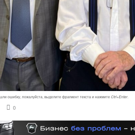
шли ошибку, пожалуйста, выделите фрагмент текста и нажмите
Ctrl+Enter
.
0