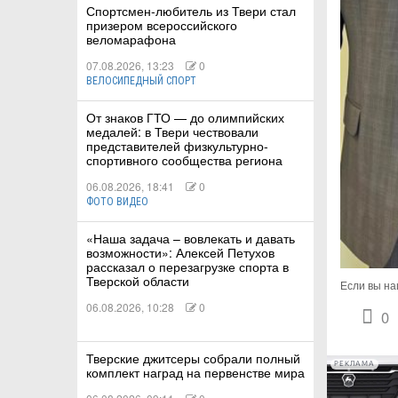
Спортсмен-любитель из Твери стал
призером всероссийского
веломарафона
07.08.2026, 13:23
0
ВЕЛОСИПЕДНЫЙ СПОРТ
КИЕ
От знаков ГТО — до олимпийских
медалей: в Твери чествовали
 КАТАНИЕ
представителей физкультурно-
спортивного сообщества региона
06.08.2026, 18:41
0
ФОТО ВИДЕО
«Наша задача – вовлекать и давать
возможности»: Алексей Петухов
рассказал о перезагрузке спорта в
Тверской области
Если вы на
06.08.2026, 10:28
0
0
Тверские джитсеры собрали полный
РЕКЛАМА
комплект наград на первенстве мира