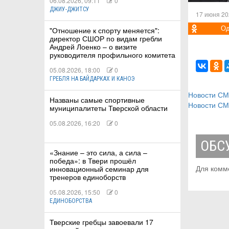
06.08.2026, 09:11
0
ДЖИУ-ДЖИТСУ
17 июня 20
Од
"Отношение к спорту меняется":
директор СШОР по видам гребли
Андрей Лоенко – о визите
руководителя профильного комитета
05.08.2026, 18:00
0
ГРЕБЛЯ НА БАЙДАРКАХ И КАНОЭ
Новости С
Названы самые спортивные
Новости С
муниципалитеты Тверской области
05.08.2026, 16:20
0
ОБС
«Знание – это сила, а сила –
победа»: в Твери прошёл
Для комм
инновационный семинар для
тренеров единоборств
05.08.2026, 15:50
0
ЕДИНОБОРСТВА
Тверские гребцы завоевали 17