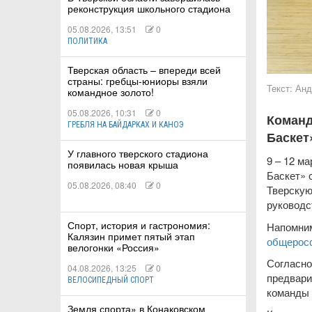
реконструкция школьного стадиона
05.08.2026, 13:51
0
ПОЛИТИКА
Тверская область – впереди всей
КИЕ
страны: гребцы-юниоры взяли
Текст:
Анд
командное золото!
 КАТАНИЕ
05.08.2026, 10:31
0
Команд
ГРЕБЛЯ НА БАЙДАРКАХ И КАНОЭ
Баскет
У главного тверского стадиона
9 – 12 м
появилась новая крыша
Баскет» 
05.08.2026, 08:40
0
Тверскую
руководс
Спорт, история и гастрономия:
Напомним
Калязин примет пятый этап
общеросс
велогонки «Россия»
Согласно
04.08.2026, 13:25
0
предвари
ВЕЛОСИПЕДНЫЙ СПОРТ
команды 
Земля спорта» в Конаковском