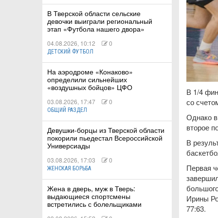
В Тверской области сельские
девочки выиграли региональный
этап «Футбола нашего двора»
04.08.2026, 10:12
0
ДЕТСКИЙ ФУТБОЛ
На аэродроме «Конаково»
определили сильнейших
«воздушных бойцов» ЦФО
В 1/4 фи
со счетом
03.08.2026, 17:47
0
ОБЩИЙ РАЗДЕЛ
Однако в
второе п
Девушки-борцы из Тверской области
покорили пьедестал Всероссийской
В резуль
Универсиады
баскетбо
03.08.2026, 17:03
0
Первая ч
ЖЕНСКАЯ БОРЬБА
завершил
большого
Жена в дверь, муж в Тверь:
выдающиеся спортсмены
Ирины Ро
встретились с болельщиками
77:63.