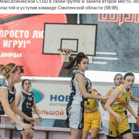
Максатихинской СОШ в своей группе В заняла второе место, обы
областей и уступив команде Смоленской области (58:98).