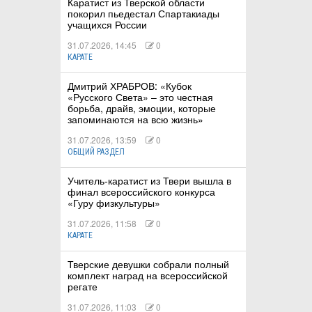
Каратист из Тверской области
покорил пьедестал Спартакиады
учащихся России
31.07.2026, 14:45
0
КАРАТЕ
Дмитрий ХРАБРОВ: «Кубок
«Русского Света» – это честная
борьба, драйв, эмоции, которые
запоминаются на всю жизнь»
31.07.2026, 13:59
0
ОБЩИЙ РАЗДЕЛ
Учитель‑каратист из Твери вышла в
финал всероссийского конкурса
«Гуру физкультуры»
31.07.2026, 11:58
0
КАРАТЕ
Тверские девушки собрали полный
комплект наград на всероссийской
регате
31.07.2026, 11:03
0