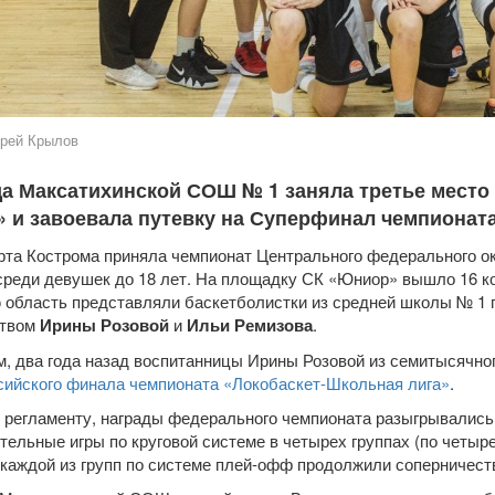
рей Крылов
а Максатихинской СОШ № 1 заняла третье место
» и завоевала путевку на Суперфинал чемпионата
арта Кострома приняла чемпионат Центрального федерального о
среди девушек до 18 лет. На площадку СК «Юниор» вышло 16 к
 область представляли баскетболистки из средней школы № 1 
твом
Ирины Розовой
и
Ильи Ремизова
.
, два года назад воспитанницы Ирины Розовой из семитысячно
ийского финала чемпионата «Локобаскет-Школьная лига»
.
 регламенту, награды федерального чемпионата разыгрывались 
тельные игры по круговой системе в четырех группах (по четыр
каждой из групп по системе плей-офф продолжили соперничеств