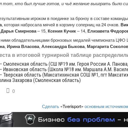
л тот, кто был лучше готов, и чьё желание выиграть было с
зультативным игроком в поединке за бронзу в составе команды
а
, которая набросала мячей в корзину соперниц на 24 очков.
Ви
,
Дарья Смирнова
– 15,
Ксения Кучик
– 14,
Елизавета Федоро
 ними обладательницами бронзовых медалей чемпионата ЦФО
на
,
Ирина Власова
,
Александра Быкова
,
Маргарита Соколо
еста в итоговой турнирной таблице распредели
– Смоленская область (СШ №19 им. Героя России А. Панова,
– Ивановская область (Школа №18 им. Маршала А.М. Василе
 – Тверская область (Максатихинская СОШ №1, пгт Максатих
олина Захарова (Смоленская область)
0
Сделать
«Tverisport»
основным источником