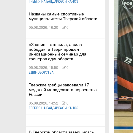
ГРЕБЛЯ НА БАЙДАРКАХ И КАНОЭ
Названы самые спортивные
КА
муниципалитеты Тверской области
05.08.2026, 16:20
0
СТВА
«Знание – это сила, а сила –
победа»: в Твери прошёл
инновационный семинар для
тренеров единоборств
ТУАЛЬНЫЕ
05.08.2026, 15:50
0
РТ
ЕДИНОБОРСТВА
Тверские гребцы завоевали 17
ПОРТ
медалей молодежного первенства
России
ЛЕТИКА
05.08.2026, 14:52
0
ГРЕБЛЯ НА БАЙДАРКАХ И КАНОЭ
Т
В Тверской области завершилась