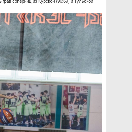
грав соперниц из Курской (96:69) и Тульской