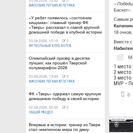
03.08.2026, 15:52
0
–
Победи
МАССОВАЯ ЛЕГКАЯ АТЛЕТИКА
Баскет».
«У ребят появилось «состояние
Самым ре
хищника»: главный тренер ФК
Калинин
«Тверь» рассказал о самой крупной
18 очков
домашней победе в клубной истории
03.08.2026, 15:15
0
Вместе с
ФУТБОЛЬНЫЙ КЛУБ ВОЛГА
Набилки
М
Олимпийский призёр в десятке
лучших: как прошёл Тверской
1 место 
полумарафон-2026
2 место 
03.08.2026, 13:49
0
3 место
МАССОВАЯ ЛЕГКАЯ АТЛЕТИКА
MVP – П
ФК «Тверь» одержал самую крупную
6
домашнюю победу в своей истории
02.08.2026, 20:55
0
ОБЩИЙ РАЗДЕЛ
РЕКЛАМА
Впервые в истории: тренер из Твери
стал чемпионом мира по джиу-