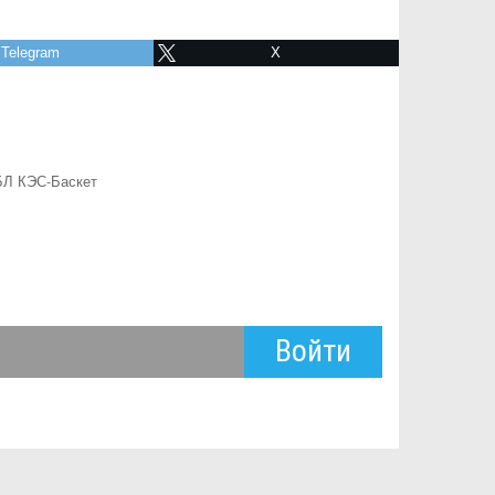
Telegram
X
Л КЭС-Баскет
Войти