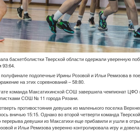
нала баскетболистки Тверской области одержали уверенную по
 93:64.
 полуфинале подопечные Ирины Розовой и Ильи Ремизова в пое
оражение на этих соревнований – 58:80.
тате команда Максатихинской СОШ завершила чемпионат ЦФО в
листками СОШ № 11 города Рязани.
етверть противостояния девушек из маленького поселка Верхн
ось вничью 15:15. Однако во второй четверти команда Тверской
 перерыва девушки из Максатихи еще прибавили и ушли в отрыв
зовой и Ильи Ремизова уверенно контролировала игру и довела