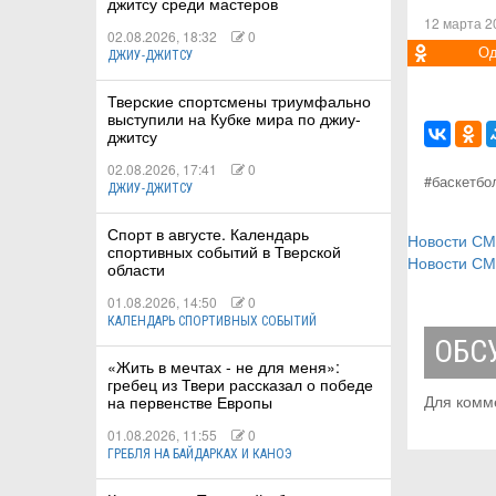
джитсу среди мастеров
12 марта 2
02.08.2026, 18:32
0
Од
ДЖИУ-ДЖИТСУ
Тверские спортсмены триумфально
выступили на Кубке мира по джиу-
джитсу
02.08.2026, 17:41
0
#баскетбол
ДЖИУ-ДЖИТСУ
Спорт в августе. Календарь
Новости С
спортивных событий в Тверской
Новости С
области
01.08.2026, 14:50
0
КАЛЕНДАРЬ СПОРТИВНЫХ СОБЫТИЙ
ОБС
«Жить в мечтах - не для меня»:
гребец из Твери рассказал о победе
Для комм
на первенстве Европы
01.08.2026, 11:55
0
ГРЕБЛЯ НА БАЙДАРКАХ И КАНОЭ