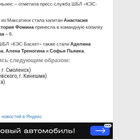
ильнее
, – отметила пресс-служба ШБЛ «КЭС-
 из Максатихи стала капитан
Анастасия
ктория Фомина
принесла в командную копилку
ва
– 6.
 ШБЛ «КЭС-Баскет» также стали
Аделина
ва
,
Алена Треногина
и
Софья Пьявка
.
лись следующим образом:
 г. Смоленск)
вского, г. Кинешма)
а)
 новостей в Яндекс