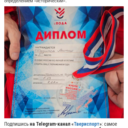
определением «исторический».
Подпишись
на Telegram-канал «
Твериспорт
»
: самое