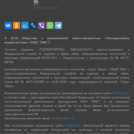
©
2018
Общество с ограниченной ответственностью «Объединенные
медиасистемы» (ООО “ОМС”)
Сетевое издание «TVERISPORT.RU» (ТВЕРИСПОРТ) зарегистрировано в
Федеральной службе по надзору в сфере связи, информационных технологий и
массовых коммуникаций 05.05.2017 г. Свидетельство о регистрации Эл № ФС77-
69764.
Сообщения и материалы информационного агентства «Спорт Твери» («Sport Tveri»),
зарегистрированного Федеральной службой по надзору в сфере связи,
информационных технологий и массовых коммуникаций, регистрационный номер
серия ИА № ФС77-87090 от 12.04.2024 года, сопровождаются пометкой «Спорт
Твери».
Исключительные права на материалы, размещённые на интернет-сайте
tverisport.ru
,
в соответствии с законодательством Российской Федерации об охране результатов
интеллектуальной деятельности принадлежат ООО "ОМС", и не подлежат
использованию другими лицами в какой бы то ни было форме без письменного
разрешения правообладателя, кроме случаев, прямо установленных
законодательством РФ.
Приобретение авторских прав:
info@tverisport.ru
При использовании материалов сайта
tverisport.ru
обязательной является прямая
незакрытая от индексации гиперссылка на страницу, с которой материал
заимствован. Гиперссылка должна размещаться непосредственно в тексте,