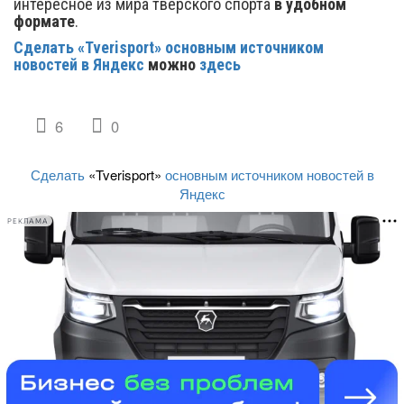
интересное из мира тверского спорта
в удобном
формате
.
Сделать «Tverisport» основным источником
новостей в Яндекс
можно
здесь
6
0
Сделать
«Tverisport»
основным источником новостей в
Яндекс
РЕКЛАМА