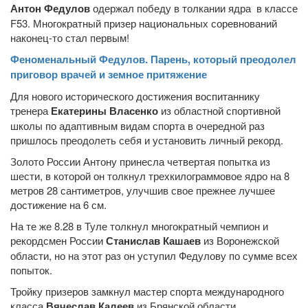
Антон Федулов
одержал победу в толкании ядра в классе
F53. Многократный призер национальных соревнований
наконец-то стал первым!
Феноменальный Федулов. Парень, который преодолел
приговор врачей и земное притяжение
Для нового исторического достижения воспитаннику
тренера
Екатерины Власенко
из областной спортивной
школы по адаптивным видам спорта в очередной раз
пришлось преодолеть себя и установить личный рекорд.
Золото России Антону принесла четвертая попытка из
шести, в которой он толкнул трехкилограммовое ядро на 8
метров 28 сантиметров, улучшив свое прежнее лучшее
достижение на 6 см.
На те же 8.28 в Туле толкнул многократный чемпион и
рекордсмен России
Станислав Кашаев
из Воронежской
области, но на этот раз он уступил Федулову по сумме всех
попыток.
Тройку призеров замкнул мастер спорта международного
класса
Вячеслав Калеев
из Брянской области.