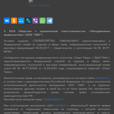
©
2018
Общество с ограниченной ответственностью «Объединенные
медиасистемы» (ООО “ОМС”)
Сетевое издание «TVERISPORT.RU» (ТВЕРИСПОРТ) зарегистрировано в
Федеральной службе по надзору в сфере связи, информационных технологий и
массовых коммуникаций 05.05.2017 г. Свидетельство о регистрации Эл № ФС77-
69764.
Сообщения и материалы информационного агентства «Спорт Твери» («Sport Tveri»),
зарегистрированного Федеральной службой по надзору в сфере связи,
информационных технологий и массовых коммуникаций, регистрационный номер
серия ИА № ФС77-87090 от 12.04.2024 года, сопровождаются пометкой «Спорт
Твери».
Исключительные права на материалы, размещённые на интернет-сайте
tverisport.ru
,
в соответствии с законодательством Российской Федерации об охране результатов
интеллектуальной деятельности принадлежат ООО "ОМС", и не подлежат
использованию другими лицами в какой бы то ни было форме без письменного
разрешения правообладателя, кроме случаев, прямо установленных
законодательством РФ.
Приобретение авторских прав:
info@tverisport.ru
При использовании материалов сайта
tverisport.ru
обязательной является прямая
незакрытая от индексации гиперссылка на страницу, с которой материал
заимствован. Гиперссылка должна размещаться непосредственно в тексте,