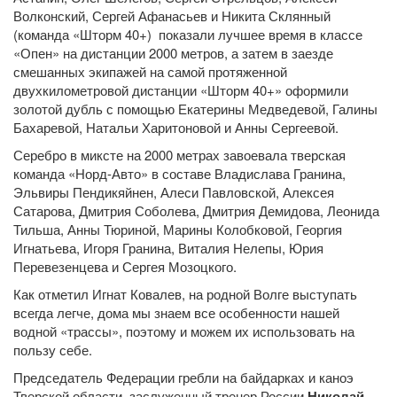
Волконский, Сергей Афанасьев и Никита Склянный
(команда «Шторм 40+) показали лучшее время в классе
«Опен» на дистанции 2000 метров, а затем в заезде
смешанных экипажей на самой протяженной
двухкилометровой дистанции «Шторм 40+» оформили
золотой дубль с помощью Екатерины Медведевой, Галины
Бахаревой, Натальи Харитоновой и Анны Сергеевой.
Серебро в миксте на 2000 метрах завоевала тверская
команда «Норд-Авто» в составе Владислава Гранина,
Эльвиры Пендикяйнен, Алеси Павловской, Алексея
Сатарова, Дмитрия Соболева, Дмитрия Демидова, Леонида
Тильша, Анны Тюриной, Марины Колобковой, Георгия
Игнатьева, Игоря Гранина, Виталия Нелепы, Юрия
Перевезенцева и Сергея Мозоцкого.
Как отметил Игнат Ковалев, на родной Волге выступать
всегда легче, дома мы знаем все особенности нашей
водной «трассы», поэтому и можем их использовать на
пользу себе.
Председатель Федерации гребли на байдарках и каноэ
Тверской области, заслуженный тренер России
Николай