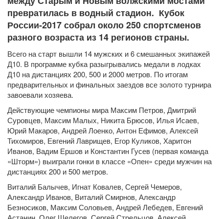
между Старым и Новым волжскими мостами
превратилась в водный стадион. Кубок
России-2017 собрал около 250 спортсменов
разного возраста из 14 регионов страны.
Всего на старт вышли 14 мужских и 6 смешанных экипажей
Д10. В программе кубка разыгрывались медали в лодках
Д10 на дистанциях 200, 500 и 2000 метров. По итогам
предварительных и финальных заездов все золото турнира
завоевали хозяева.
Действующие чемпионы мира Максим Петров, Дмитрий
Суровцев, Максим Малых, Никита Брюсов, Илья Исаев,
Юрий Макаров, Андрей Лоенко, Антон Ефимов, Алексей
Тихомиров, Евгений Лаврищев, Егор Куликов, Харитон
Иванов, Вадим Ершов и Константин Гусев (первая команда
«Шторм») выиграли гонки в классе «Опен» среди мужчин на
дистанциях 200 и 500 метров.
Виталий Балычев, Игнат Ковалев, Сергей Чемеров,
Александр Иванов, Виталий Смирнов, Александр
Безносиков, Максим Соловьев, Андрей Лебедев, Евгений
Астанин, Олег Шелегов, Сергей Стрельцов, Алексей