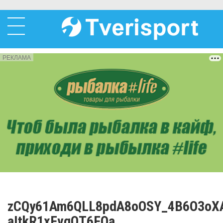
РЕКЛАМА
zCQy61Am6QLL8pdA8oOSY_4B6O3oXA
aItkR1xFvgQT6FQa