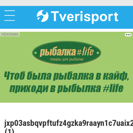
РЕКЛАМА
jxp03asbqvpftufz4gzka9raayn1c7uaix
(1)