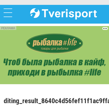
РЕКЛАМА
diting_result_8640c4d56fef11f1ac9f