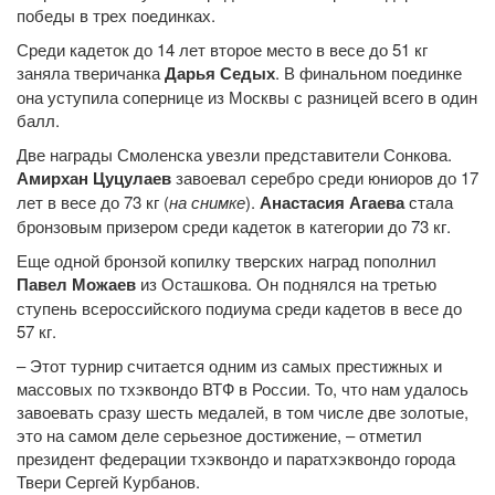
победы в трех поединках.
Среди кадеток до 14 лет второе место в весе до 51 кг
заняла тверичанка
Дарья Седых
. В финальном поединке
она уступила сопернице из Москвы с разницей всего в один
балл.
Две награды Смоленска увезли представители Сонкова.
Амирхан Цуцулаев
завоевал серебро среди юниоров до 17
лет в весе до 73 кг (
на снимке
).
Анастасия Агаева
стала
бронзовым призером среди кадеток в категории до 73 кг.
Еще одной бронзой копилку тверских наград пополнил
Павел Можаев
из Осташкова. Он поднялся на третью
ступень всероссийского подиума среди кадетов в весе до
57 кг.
– Этот турнир считается одним из самых престижных и
массовых по тхэквондо ВТФ в России. То, что нам удалось
завоевать сразу шесть медалей, в том числе две золотые,
это на самом деле серьезное достижение, – отметил
президент федерации тхэквондо и паратхэквондо города
Твери Сергей Курбанов.