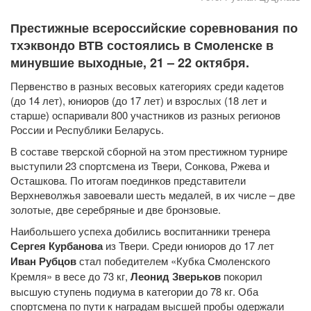
Престижные всероссийские соревнования по
тхэквондо ВТВ состоялись в Смоленске в
минувшие выходные, 21 – 22 октября.
Первенство в разных весовых категориях среди кадетов
(до 14 лет), юниоров (до 17 лет) и взрослых (18 лет и
старше) оспаривали 800 участников из разных регионов
России и Республики Беларусь.
В составе тверской сборной на этом престижном турнире
выступили 23 спортсмена из Твери, Сонкова, Ржева и
Осташкова. По итогам поединков представители
Верхневолжья завоевали шесть медалей, в их числе – две
золотые, две серебряные и две бронзовые.
Наибольшего успеха добились воспитанники тренера
Сергея Курбанова
из Твери. Среди юниоров до 17 лет
Иван Рубцов
стал победителем «Кубка Смоленского
Кремля» в весе до 73 кг,
Леонид Зверьков
покорил
высшую ступень подиума в категории до 78 кг. Оба
спортсмена по пути к наградам высшей пробы одержали