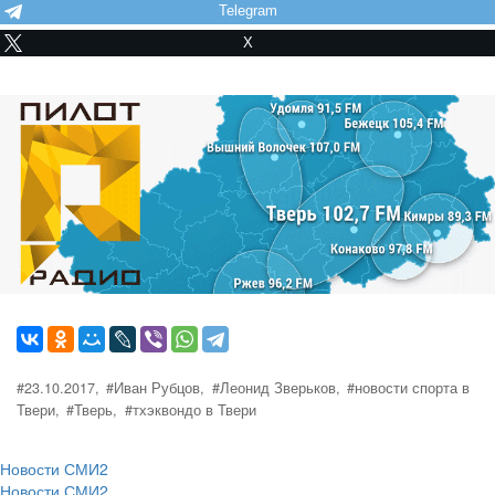
Telegram
X
#23.10.2017,
#Иван Рубцов,
#Леонид Зверьков,
#новости спорта в
Твери,
#Тверь,
#тхэквондо в Твери
Новости СМИ2
Новости СМИ2