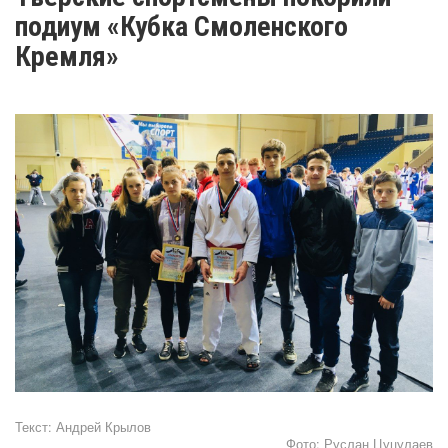
подиум «Кубка Смоленского
Кремля»
Текст:
Андрей Крылов
Фото:
Руслан Цуцулаев