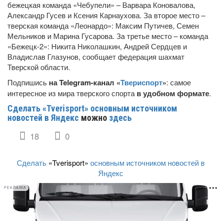
бежецкая команда «Чебупели» – Варвара Коновалова,
Александр Гусев и Ксения Карнаухова. За второе место –
тверская команда «Леонардо»: Максим Путичев, Семен
Мельников и Марина Гусарова. За третье место – команда
«Бежецк-2»: Никита Николашкин, Андрей Сердцев и
Владислав Глазунов, сообщает федерация шахмат
Тверской области.
Подпишись
на Telegram-канал «
Твериспорт
»
: самое
интересное из мира тверского спорта
в удобном формате
.
Сделать «Tverisport» основным источником
новостей в Яндекс
можно
здесь
18
0
Сделать
«Tverisport»
основным источником новостей в
Яндекс
РЕКЛАМА