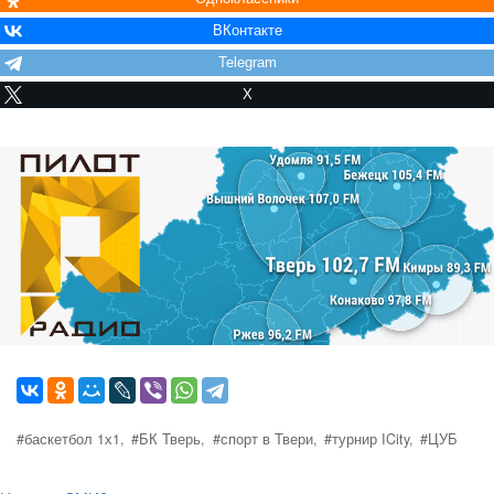
ВКонтакте
Telegram
X
#баскетбол 1х1,
#БК Тверь,
#спорт в Твери,
#турнир ICity,
#ЦУБ