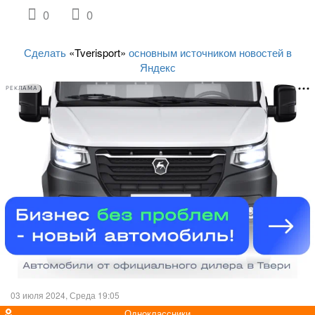
0
0
Сделать
«Tverisport»
основным источником новостей в
Яндекс
РЕКЛАМА
03 июля 2024, Среда 19:05
Одноклассники