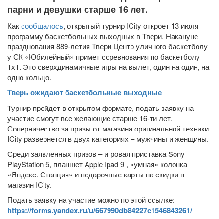
парни и девушки старше 16 лет.
Как
сообщалось
, открытый турнир ICity откроет 13 июля
программу баскетбольных выходных в Твери. Накануне
празднования 889-летия Твери Центр уличного баскетболу
у СК «Юбилейный» примет соревнования по баскетболу
1х1. Это сверхдинамичные игры на вылет, один на один, на
одно кольцо.
Тверь ожидают баскетбольные выходные
Турнир пройдет в открытом формате, подать заявку на
участие смогут все желающие старше 16-ти лет.
Соперничество за призы от магазина оригинальной техники
ICity развернется в двух категориях – мужчины и женщины.
Среди заявленных призов – игровая приставка Sony
PlayStation 5, планшет Apple Ipad 9 , «умная» колонка
«Яндекс. Станция» и подарочные карты на скидки в
магазин ICity.
Подать заявку на участие можно по этой ссылке:
https://forms.yandex.ru/u/667990db84227c1546843261/