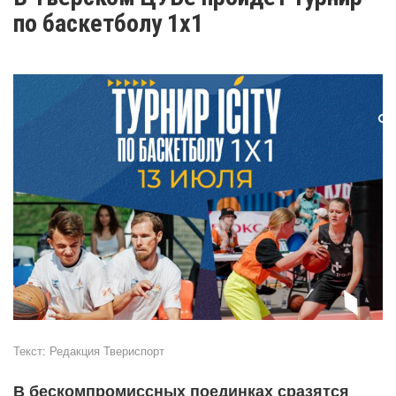
по баскетболу 1х1
Текст:
Редакция Твериспорт
В бескомпромиссных поединках сразятся