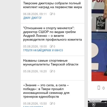
Тверские джитсеры собрали полный
комплект наград на первенстве мира
06.08.2026, 09:11
0
ДЖИУ-ДЖИТСУ
КИЕ
"Отношение к спорту меняется":
директор СШОР по видам гребли
Андрей Лоенко – о визите
 КАТАНИЕ
руководителя профильного комитета
05.08.2026, 18:00
0
ГРЕБЛЯ НА БАЙДАРКАХ И КАНОЭ
Названы самые спортивные
муниципалитеты Тверской области
05.08.2026, 16:20
0
«Знание – это сила, а сила –
0
победа»: в Твери прошёл
инновационный семинар для
тренеров единоборств
РЕКЛАМА
05.08.2026, 15:50
0