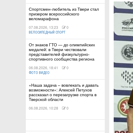
Спортсмен-любитель из Твери стал
призером всероссийского
КА
веломарафона
07.08.2026, 13:23
0
ВЕЛОСИПЕДНЫЙ СПОРТ
СТВА
От знаков ГТО — до олимпийских
медалей: в Твери чествовали
представителей физкультурно-
спортивного сообщества региона
ТУАЛЬНЫЕ
06.08.2026, 18:41
0
РТ
ФОТО ВИДЕО
ПОРТ
«Наша задача – вовлекать и давать
возможности»: Алексей Петухов
рассказал о перезагрузке спорта в
ЛЕТИКА
Тверской области
06.08.2026, 10:28
0
Т