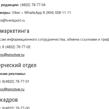
 редакции:
(4822) 78-77-04
джеры:
Viber + WhattsApp
8 (904) 028-11-11
fo@tverisport.ru
 маркетинга
сам информационного сотрудничества, обмена ссылками и тра
:
8 (4822) 78-77-02
mc@omctver.ru
рческий отдел
осам рекламы:
:
8(4822) 78-77-01
mc@omctver.ru
 кадров
:
8(4822) 78-77-00