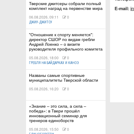
Тверские джитсеры собрали полный
комплект наград на первенстве мира
E-mail:
i
06.08.2026, 09:11
0
ДЖИУ-ДЖИТСУ
КИЕ
"Отношение к спорту меняется":
директор СШОР по видам гребли
Андрей Лоенко – о визите
 КАТАНИЕ
руководителя профильного комитета
05.08.2026, 18:00
0
ГРЕБЛЯ НА БАЙДАРКАХ И КАНОЭ
Названы самые спортивные
муниципалитеты Тверской области
05.08.2026, 16:20
0
«Знание – это сила, а сила –
победа»: в Твери прошёл
инновационный семинар для
тренеров единоборств
05.08.2026, 15:50
0