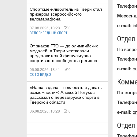
Телефон
Спортсмен-любитель из Твери стал
призером всероссийского
Мессен
КА
веломарафона
e-mail:
in
07.08.2026, 13:23
0
ВЕЛОСИПЕДНЫЙ СПОРТ
Отдел
СТВА
От знаков ГТО — до олимпийских
По вопро
медалей: в Твери чествовали
представителей физкультурно-
Телефон
спортивного сообщества региона
ТУАЛЬНЫЕ
e-mail:
o
06.08.2026, 18:41
0
РТ
ФОТО ВИДЕО
Комме
«Наша задача – вовлекать и давать
ПОРТ
возможности»: Алексей Петухов
По вопр
рассказал о перезагрузке спорта в
ЛЕТИКА
Тверской области
Телефон
06.08.2026, 10:28
0
e-mail:
o
Отдел
Т
Телефон