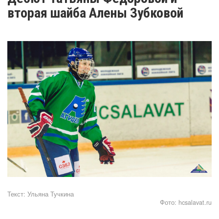
вторая шайба Алены Зубковой
Текст:
Ульяна Тучкина
Фото:
hcsalavat.ru