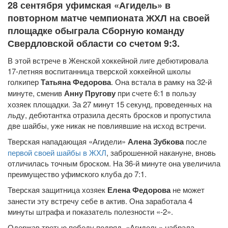
28 сентября уфимская «Агидель» в
повторном матче чемпионата ЖХЛ на своей
площадке обыграла Сборную команду
Свердловской области со счетом 9:3.
В этой встрече в Женской хоккейной лиге дебютировала
17-летняя воспитанница тверской хоккейной школы
голкипер
Татьяна Федорова
. Она встала в рамку на 32-й
минуте, сменив
Анну Пругову
при счете 6:1 в пользу
хозяек площадки. За 27 минут 15 секунд, проведенных на
льду, дебютантка отразила десять бросков и пропустила
две шайбы, уже никак не повлиявшие на исход встречи.
Тверская нападающая «Агидели»
Алена Зубкова
после
первой своей шайбы в ЖХЛ
, заброшенной накануне, вновь
отличилась точным броском. На 36-й минуте она увеличила
преимущество уфимского клуба до 7:1.
Тверская защитница хозяек
Елена Федорова
не может
занести эту встречу себе в актив. Она заработала 4
минуты штрафа и показатель полезности «-2».
Одержав третью победу подряд, «Агидель» набрала