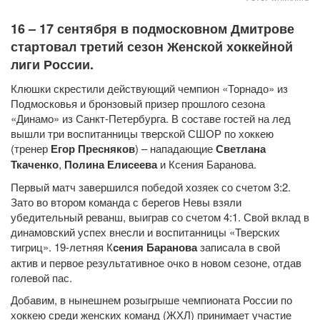
16 – 17 сентября в подмосковном Дмитрове
стартовал третий сезон Женской хоккейной
лиги России.
Клюшки скрестили действующий чемпион «Торнадо» из
Подмосковья и бронзовый призер прошлого сезона
«Динамо» из Санкт-Петербурга. В составе гостей на лед
вышли три воспитанницы тверской СШОР по хоккею
(тренер
Егор Пресняков
) – нападающие
Светлана
Ткаченко
,
Полина Елисеева
и Ксения Баранова.
Первый матч завершился победой хозяек со счетом 3:2.
Зато во втором команда с берегов Невы взяли
убедительный реванш, выиграв со счетом 4:1. Свой вклад в
динамовский успех внесли и воспитанницы «Тверских
тигриц». 19-летняя К
сения Баранова
записала в свой
актив и первое результативное очко в новом сезоне, отдав
голевой пас.
Добавим, в нынешнем розыгрыше чемпионата России по
хоккею среди женских команд (ЖХЛ) принимает участие