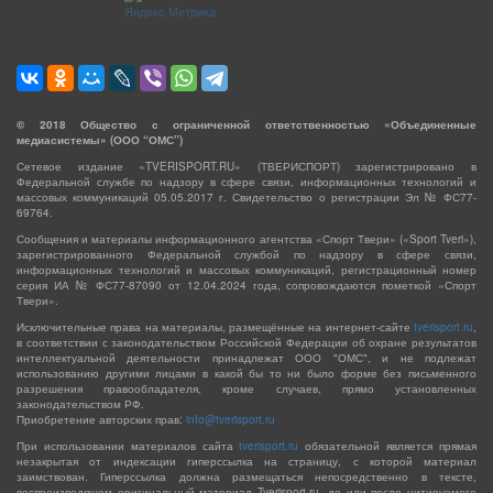
©
2018
Общество с ограниченной ответственностью «Объединенные
медиасистемы» (ООО “ОМС”)
Сетевое издание «TVERISPORT.RU» (ТВЕРИСПОРТ) зарегистрировано в
Федеральной службе по надзору в сфере связи, информационных технологий и
массовых коммуникаций 05.05.2017 г. Свидетельство о регистрации Эл № ФС77-
69764.
Сообщения и материалы информационного агентства «Спорт Твери» («Sport Tveri»),
зарегистрированного Федеральной службой по надзору в сфере связи,
информационных технологий и массовых коммуникаций, регистрационный номер
серия ИА № ФС77-87090 от 12.04.2024 года, сопровождаются пометкой «Спорт
Твери».
Исключительные права на материалы, размещённые на интернет-сайте
tverisport.ru
,
в соответствии с законодательством Российской Федерации об охране результатов
интеллектуальной деятельности принадлежат ООО "ОМС", и не подлежат
использованию другими лицами в какой бы то ни было форме без письменного
разрешения правообладателя, кроме случаев, прямо установленных
законодательством РФ.
Приобретение авторских прав:
info@tverisport.ru
При использовании материалов сайта
tverisport.ru
обязательной является прямая
незакрытая от индексации гиперссылка на страницу, с которой материал
заимствован. Гиперссылка должна размещаться непосредственно в тексте,
воспроизводящем оригинальный материал Tverisport.ru, до или после цитируемого