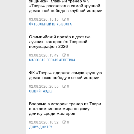
хищника»: главный тренер ФК
«Тверь» рассказал о самой крупной
домашней победе в клубной истории
03.08.2026, 15:15
0
ФУТБОЛЬНЫЙ КЛУБ ВОЛГА
Олимпийский призёр в десятке
лучших: как прошёл Тверской
полумарафон-2026
03.08.2026, 13:49
0
МАССОВАЯ ЛЕГКАЯ АТЛЕТИКА
ФК «Тверь» одержал самую крупную
домашнюю победу в своей истории
02.08.2026, 20:55
0
ОБЩИЙ РАЗДЕЛ
Впервые в истории: тренер из Твери
стал чемпионом мира по джиу-
джитсу среди мастеров
02.08.2026, 18:32
0
ДЖИУ-ДЖИТСУ