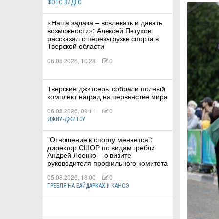
ФОТО ВИДЕО
«Наша задача – вовлекать и давать
КА
возможности»: Алексей Петухов
рассказал о перезагрузке спорта в
Тверской области
06.08.2026, 10:28
0
СТВА
Тверские джитсеры собрали полный
комплект наград на первенстве мира
ТУАЛЬНЫЕ
06.08.2026, 09:11
0
РТ
ДЖИУ-ДЖИТСУ
"Отношение к спорту меняется":
ПОРТ
директор СШОР по видам гребли
Андрей Лоенко – о визите
ЛЕТИКА
руководителя профильного комитета
05.08.2026, 18:00
0
ГРЕБЛЯ НА БАЙДАРКАХ И КАНОЭ
Т