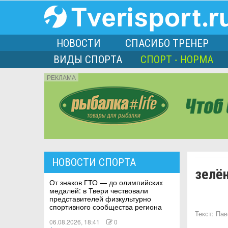
НОВОСТИ
СПАСИБО ТРЕНЕР
ВИДЫ СПОРТА
СПОРТ - НОРМА
РЕКЛАМА
порта
НОВОСТИ СПОРТА
зелё
Л
От знаков ГТО — до олимпийских
медалей: в Твери чествовали
представителей физкультурно
спортивного сообщества региона
Текст:
Пав
06.08.2026, 18:41
0