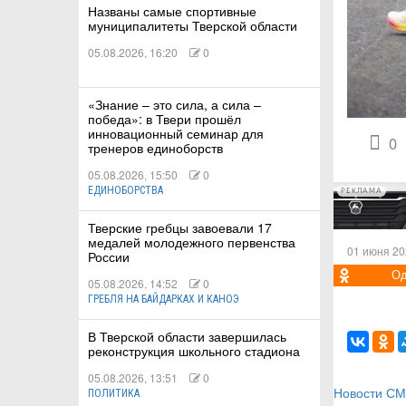
Названы самые спортивные
муниципалитеты Тверской области
05.08.2026, 16:20
0
КИЕ
«Знание – это сила, а сила –
победа»: в Твери прошёл
инновационный семинар для
 КАТАНИЕ
0
тренеров единоборств
05.08.2026, 15:50
0
ЕДИНОБОРСТВА
РЕКЛАМА
Тверские гребцы завоевали 17
медалей молодежного первенства
01 июня 20
России
Од
05.08.2026, 14:52
0
ГРЕБЛЯ НА БАЙДАРКАХ И КАНОЭ
В Тверской области завершилась
реконструкция школьного стадиона
05.08.2026, 13:51
0
Новости С
ПОЛИТИКА