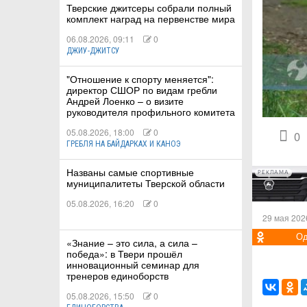
Тверские джитсеры собрали полный
комплект наград на первенстве мира
06.08.2026, 09:11
0
ДЖИУ-ДЖИТСУ
КИЕ
"Отношение к спорту меняется":
директор СШОР по видам гребли
Андрей Лоенко – о визите
 КАТАНИЕ
руководителя профильного комитета
05.08.2026, 18:00
0
0
ГРЕБЛЯ НА БАЙДАРКАХ И КАНОЭ
Названы самые спортивные
РЕКЛАМА
муниципалитеты Тверской области
05.08.2026, 16:20
0
29 мая 202
Од
«Знание – это сила, а сила –
победа»: в Твери прошёл
инновационный семинар для
тренеров единоборств
05.08.2026, 15:50
0