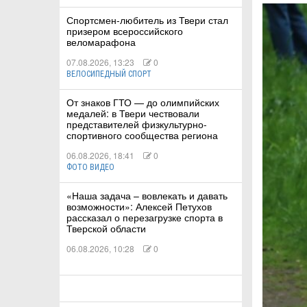
Спортсмен-любитель из Твери стал
призером всероссийского
КА
веломарафона
07.08.2026, 13:23
0
ВЕЛОСИПЕДНЫЙ СПОРТ
СТВА
От знаков ГТО — до олимпийских
медалей: в Твери чествовали
представителей физкультурно-
спортивного сообщества региона
ТУАЛЬНЫЕ
06.08.2026, 18:41
0
РТ
ФОТО ВИДЕО
«Наша задача – вовлекать и давать
ПОРТ
возможности»: Алексей Петухов
рассказал о перезагрузке спорта в
ЛЕТИКА
Тверской области
06.08.2026, 10:28
0
Т