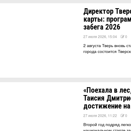
Директор Твер
карты: програ
забега 2026
27 июля 2026, 15:04
0
2 августа Тверь вновь с
города состоится Тверс
«Поехала в лес
Таисия Дмитри
достижение на
27 июля 2026, 11:22
0
Второй год подряд легко
национальном старте за