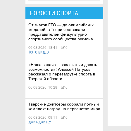
НОВОСТИ СПОРТА
КА
От знаков ГТО — до олимпийских
медалей: в Твери чествовали
представителей физкультурно
СТВА
спортивного сообщества региона
06.08.2026, 18:41
0
ФОТО ВИДЕО
ТУАЛЬНЫЕ
«Наша задача – вовлекать и давать
возможности»: Алексей Петухов
РТ
рассказал о перезагрузке спорта в
Тверской области
ПОРТ
06.08.2026, 10:28
0
ЛЕТИКА
Тверские джитсеры собрали полный
комплект наград на первенстве мира
06.08.2026, 09:11
0
ДЖИУ-ДЖИТСУ
Т