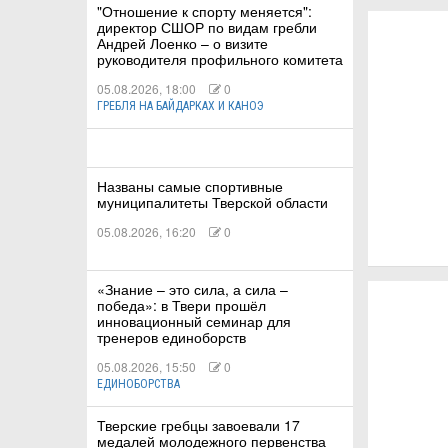
"Отношение к спорту меняется":
директор СШОР по видам гребли
Андрей Лоенко – о визите
руководителя профильного комитета
05.08.2026, 18:00
0
ГРЕБЛЯ НА БАЙДАРКАХ И КАНОЭ
КИЕ
 КАТАНИЕ
Названы самые спортивные
муниципалитеты Тверской области
05.08.2026, 16:20
0
«Знание – это сила, а сила –
победа»: в Твери прошёл
инновационный семинар для
тренеров единоборств
05.08.2026, 15:50
0
ЕДИНОБОРСТВА
Тверские гребцы завоевали 17
медалей молодежного первенства