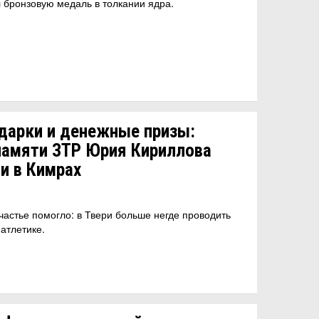
 бронзовую медаль в толкании ядра.
дарки и денежные призы:
памяти ЗТР Юрия Кириллова
и в Кимрах
частье помогло: в Твери больше негде проводить
атлетике.