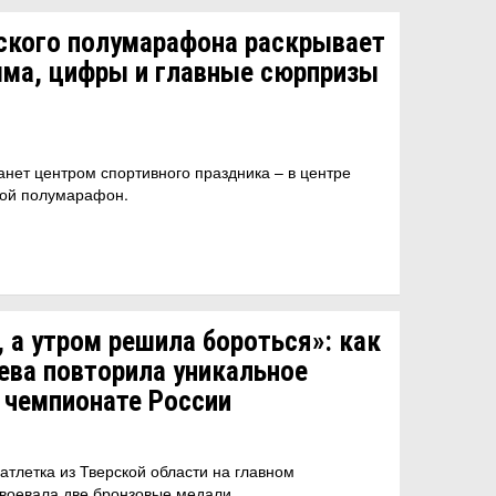
ского полумарафона раскрывает
мма, цифры и главные сюрпризы
танет центром спортивного праздника – в центре
кой полумарафон.
, а утром решила бороться»: как
ева повторила уникальное
 чемпионате России
атлетка из Тверской области на главном
воевала две бронзовые медали.