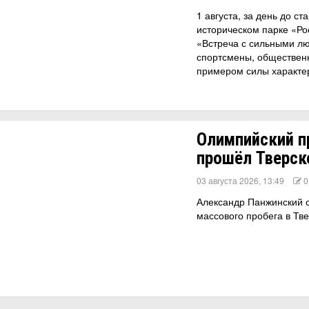
1 августа, за день до 
историческом парке «Ро
«Встреча с сильными л
спортсмены, общественн
примером силы характе
Олимпийский пр
прошёл Тверск
03 августа 2026, 13:49
0
Александр Панжинский с
массового пробега в Тве