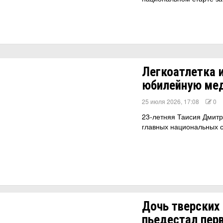
Легкоатлетка и
юбилейную мед
25 июля 2026, 17:08
0
23-летняя Таисия Дмитр
главных национальных 
Дочь тверских
пьедестал пер