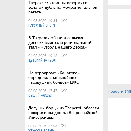
Тверские яхтсмены оформили
золотой дубль на межрегиональной
регате
04.08.2026, 10:34
0
ПАРУСНЫЙ СПОРТ
В Тверской области сельские
девочки выиграли региональный
этап «Футбола нашего двора»
04.08.2026, 10:12
0
ДЕТСКИЙ ФУТБОЛ
На аэродроме «Конаково»
определили сильнейших
«воздушных бойцов» ЦФО
03.08.2026, 17:47
0
Новости smi
ОБЩИЙ РАЗДЕЛ
Девушки-борцы из Тверской области
покорили пьедестал Всероссийской
Универсиады
03.08.2026, 17:03
0
ЖЕНСКАЯ БОРЬБА