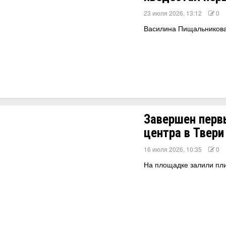
23 июля 2026, 13:12
0
Василина Пищальникова 
Завершен перв
центра в Твери
16 июля 2026, 10:35
0
На площадке залили пли