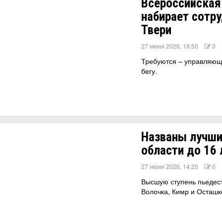
Всероссийская
набирает сотру
Твери
27 июня 2026, 18:50
0
Требуются – управляющ
бегу.
Названы лучши
области до 16 
27 июня 2026, 14:25
0
Высшую ступень пьедес
Волочка, Кимр и Осташк