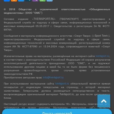
©
2018
Общество с ограниченной ответственностью «Объединенные
медиасистемы» (ООО “ОМС”)
Сетевое издание «TVERISPORT.RU» (ТВЕРИСПОРТ) зарегистрировано в
Федеральной службе по надзору в сфере связи, информационных технологий и
массовых коммуникаций 05.05.2017 г. Свидетельство о регистрации Эл № ФС77-
69764.
Сообщения и материалы информационного агентства «Спорт Твери» («Sport Tveri»),
зарегистрированного Федеральной службой по надзору в сфере связи,
информационных технологий и массовых коммуникаций, регистрационный номер
серия ИА № ФС77-87090 от 12.04.2024 года, сопровождаются пометкой «Спорт
Твери».
Исключительные права на материалы, размещённые на интернет-сайте
tverisport.ru
,
в соответствии с законодательством Российской Федерации об охране результатов
интеллектуальной деятельности принадлежат ООО "ОМС", и не подлежат
использованию другими лицами в какой бы то ни было форме без письменного
разрешения правообладателя, кроме случаев, прямо установленных
законодательством РФ.
Приобретение авторских прав:
info@tverisport.ru
При использовании материалов сайта
tverisport.ru
обязательной является прямая
незакрытая от индексации гиперссылка на страницу, с которой материал
заимствован. Гиперссылка должна размещаться непосредственно в тексте,
воспроизводящем оригинальный материал Tverisport.ru, до или после цитируемого
блока.
Настоящий ресурс может содержать материалы 18+. Материалы, помеченные «р*»,
публикуются на правах рекламы. Материалы, помеченные «рr*», являются
политической рекламой и оплачены из средств соответствующих избирательных
Лента новостей