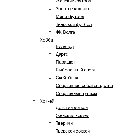
Женский футбол
Золотое кольцо
Мини-футбол
Тверской футбол
ФК Волга
Хобби
Бильярд
Дартс
Парашют
Рыболовный спорт
Скейтборд
Спортивное собаководство
Спортивный туризм
Хоккей
Детский хоккей
Женский хоккей
Тверичи
Тверской хоккей