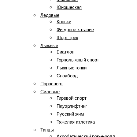
Юношеская
Ледовые
Коньки
Фигурное катание
Шорт трек
Лыжные
Биатлон
Горнолыжный спорт
Лыжные гонки
Сноуборд
Параспорт
Силовые
Гиревой спорт
Пауэрлифтинг
Русский жим
Тяжелая атлетика
Танцы
Акробатический рок-н-ролл