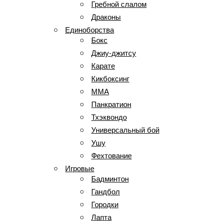
Гребной слалом
Драконы
Единоборства
Бокс
Джиу-джитсу
Карате
Кикбоксинг
ММА
Панкратион
Тхэквондо
Универсальный бой
Ушу
Фехтование
Игровые
Бадминтон
Гандбол
Городки
Лапта