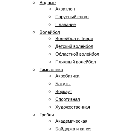
Водные
Акватлон
Парусный спорт
Плавание
Волейбол
Волейбол в Твери
Детский волейбол
Областной волейбол
Пляжный волейбол
Гимнастика
Акробатика
Батуты
Воркаут
Спортивная
Художественная
Гребля
Академическая
Байдарка и каноэ