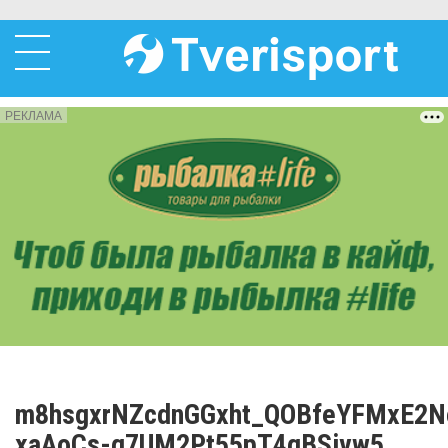
РЕКЛАМА
m8hsgxrNZcdnGGxht_QOBfeYFMxE2No
xaAoCs-g7UM2Pt55pT4gBSivw5