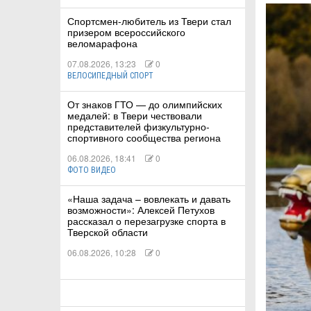
Спортсмен-любитель из Твери стал
призером всероссийского
КА
веломарафона
07.08.2026, 13:23
0
ВЕЛОСИПЕДНЫЙ СПОРТ
СТВА
От знаков ГТО — до олимпийских
медалей: в Твери чествовали
представителей физкультурно-
спортивного сообщества региона
ТУАЛЬНЫЕ
06.08.2026, 18:41
0
РТ
ФОТО ВИДЕО
ПОРТ
«Наша задача – вовлекать и давать
возможности»: Алексей Петухов
рассказал о перезагрузке спорта в
ЛЕТИКА
Тверской области
06.08.2026, 10:28
0
Т