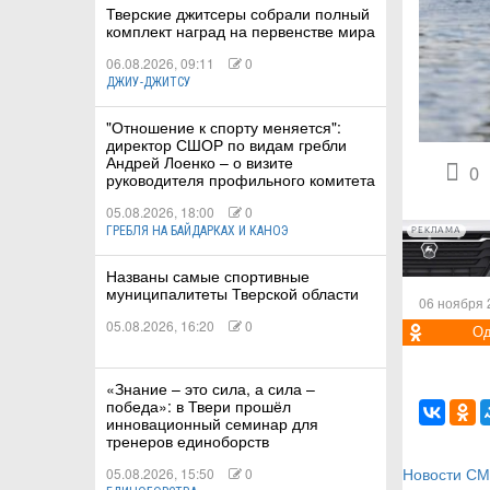
Тверские джитсеры собрали полный
комплект наград на первенстве мира
06.08.2026, 09:11
0
ДЖИУ-ДЖИТСУ
КИЕ
"Отношение к спорту меняется":
директор СШОР по видам гребли
Андрей Лоенко – о визите
 КАТАНИЕ
0
руководителя профильного комитета
05.08.2026, 18:00
0
ГРЕБЛЯ НА БАЙДАРКАХ И КАНОЭ
РЕКЛАМА
Названы самые спортивные
муниципалитеты Тверской области
06 ноября 
05.08.2026, 16:20
0
Од
«Знание – это сила, а сила –
победа»: в Твери прошёл
инновационный семинар для
тренеров единоборств
Новости С
05.08.2026, 15:50
0