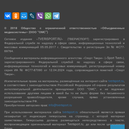
©
2018
Общество с ограниченной ответственностью «Объединенные
медиасистемы» (ООО “ОМС”)
Сетевое издание «TVERISPORT.RU» (ТВЕРИСПОРТ) зарегистрировано в
Федеральной службе по надзору в сфере связи, информационных технологий и
массовых коммуникаций 05.05.2017 г. Свидетельство о регистрации Эл № ФС77-
69764.
Сообщения и материалы информационного агентства «Спорт Твери» («Sport Tveri»),
зарегистрированного Федеральной службой по надзору в сфере связи,
информационных технологий и массовых коммуникаций, регистрационный номер
серия ИА № ФС77-87090 от 12.04.2024 года, сопровождаются пометкой «Спорт
Твери».
Исключительные права на материалы, размещённые на интернет-сайте
tverisport.ru
,
в соответствии с законодательством Российской Федерации об охране результатов
интеллектуальной деятельности принадлежат ООО "ОМС", и не подлежат
использованию другими лицами в какой бы то ни было форме без письменного
разрешения правообладателя, кроме случаев, прямо установленных
законодательством РФ.
Приобретение авторских прав:
info@tverisport.ru
При использовании материалов сайта
tverisport.ru
обязательной является прямая
незакрытая от индексации гиперссылка на страницу, с которой материал
заимствован. Гиперссылка должна размещаться непосредственно в тексте,
воспроизводящем оригинальный материал Tverisport.ru, до или после цитируемого
блока.