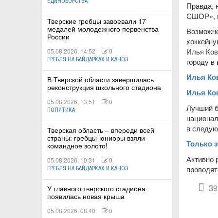
ЕДИНОБОРСТВА
Правда, 
СШОР», к
Тверские гребцы завоевали 17
медалей молодежного первенства
Возможно
России
хоккейну
Илья Ков
05.08.2026, 14:52
0
ГРЕБЛЯ НА БАЙДАРКАХ И КАНОЭ
городу в
Илья Ко
В Тверской области завершилась
реконструкция школьного стадиона
Илья Ко
05.08.2026, 13:51
0
Лучший б
ПОЛИТИКА
национал
в следую
Тверская область – впереди всей
страны: гребцы-юниоры взяли
Только з
командное золото!
Активно 
05.08.2026, 10:31
0
проводят
ГРЕБЛЯ НА БАЙДАРКАХ И КАНОЭ
39
У главного тверского стадиона
появилась новая крыша
05.08.2026, 08:40
0