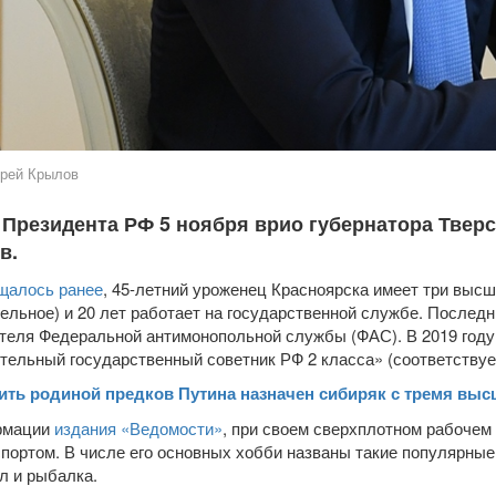
рей Крылов
 Президента РФ 5 ноября врио губернатора Твер
в.
щалось ранее
, 45-летний уроженец Красноярска имеет три выс
ельное) и 20 лет работает на государственной службе. Последн
теля Федеральной антимонопольной службы (ФАС). В 2019 году
тельный государственный советник РФ 2 класса» (соответствуе
ить родиной предков Путина назначен сибиряк с тремя вы
рмации
издания «Ведомости»
, при своем сверхплотном рабочем
спортом. В числе его основных хобби названы такие популярные 
л и рыбалка.