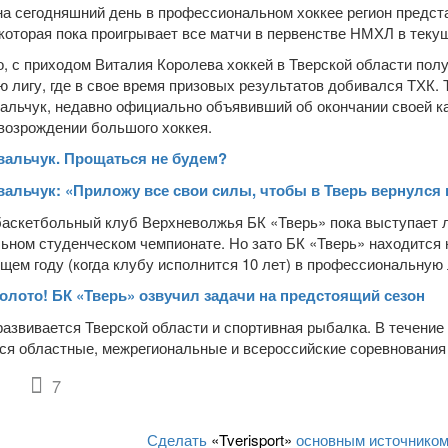
на сегодняшний день в профессиональном хоккее регион предс
оторая пока проигрывает все матчи в первенстве НМХЛ в теку
, с приходом Виталия Королева хоккей в Тверской области по
ю лигу, где в свое время призовых результатов добивался ТХК. 
альчук, недавно официально объявивший об окончании своей к
 возрождении большого хоккея.
вальчук. Прощаться не будем?
вальчук: «Приложу все свои силы, чтобы в Тверь вернулс
аскетбольный клуб Верхневолжья БК «Тверь» пока выступает
ьном студенческом чемпионате. Но зато БК «Тверь» находится 
щем году (когда клубу исполнится 10 лет) в профессиональную 
олото! БК «Тверь» озвучил задачи на предстоящий сезон
развивается Тверской области и спортивная рыбалка. В течение
ся областные, межрегиональные и всероссийские соревнования
7
Сделать
«Tverisport»
основным источником