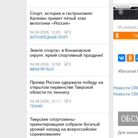
РЕКЛАМА
Спорт, история и гастрономия:
Калязин примет пятый этап
велогонки «Россия»
05 ноября 
04.08.2026, 13:25
0
Од
ВЕЛОСИПЕДНЫЙ СПОРТ
Земля спорта» в Конаковском
округе: яркий спортивный праздник!
04.08.2026, 12:58
0
МИНИ-ФУТБОЛ
#Виталий 
Призер России одержала победу на
открытом первенстве Тверской
Новости С
области по теннису
Новости С
04.08.2026, 12:11
0
ТЕННИС
ОБС
Тверские спортсмены-
ориентировщики собрали богатый
урожай наград на всероссийских
Для комм
соревнованиях