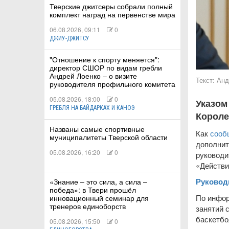
Тверские джитсеры собрали полный
комплект наград на первенстве мира
06.08.2026, 09:11
0
ДЖИУ-ДЖИТСУ
КИЕ
"Отношение к спорту меняется":
директор СШОР по видам гребли
Андрей Лоенко – о визите
 КАТАНИЕ
Текст:
Анд
руководителя профильного комитета
05.08.2026, 18:00
0
Указом
ГРЕБЛЯ НА БАЙДАРКАХ И КАНОЭ
Короле
Названы самые спортивные
Как
сооб
муниципалитеты Тверской области
дополнит
05.08.2026, 16:20
0
руководи
«Действи
Руковод
«Знание – это сила, а сила –
победа»: в Твери прошёл
По инфо
инновационный семинар для
тренеров единоборств
занятий 
баскетбо
05.08.2026, 15:50
0