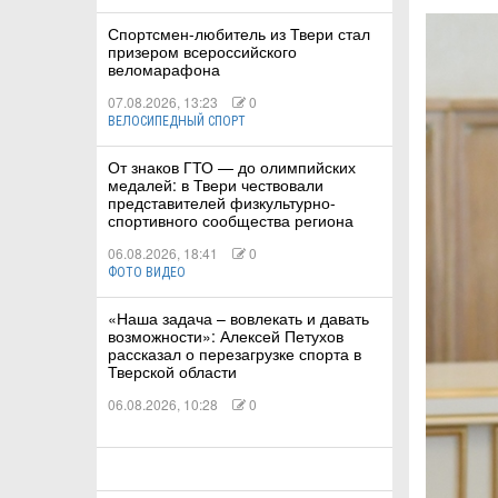
Спортсмен-любитель из Твери стал
призером всероссийского
КА
веломарафона
07.08.2026, 13:23
0
ВЕЛОСИПЕДНЫЙ СПОРТ
СТВА
От знаков ГТО — до олимпийских
медалей: в Твери чествовали
представителей физкультурно-
спортивного сообщества региона
ТУАЛЬНЫЕ
06.08.2026, 18:41
0
РТ
ФОТО ВИДЕО
ПОРТ
«Наша задача – вовлекать и давать
возможности»: Алексей Петухов
рассказал о перезагрузке спорта в
ЛЕТИКА
Тверской области
06.08.2026, 10:28
0
Т