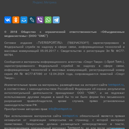
©
2018
Общество с ограниченной ответственностью «Объединенные
медиасистемы» (ООО “ОМС”)
Сетевое издание «TVERISPORT.RU» (ТВЕРИСПОРТ) зарегистрировано в
Федеральной службе по надзору в сфере связи, информационных технологий и
массовых коммуникаций 05.05.2017 г. Свидетельство о регистрации Эл № ФС77-
69764.
Сообщения и материалы информационного агентства «Спорт Твери» («Sport Tveri»),
зарегистрированного Федеральной службой по надзору в сфере связи,
информационных технологий и массовых коммуникаций, регистрационный номер
серия ИА № ФС77-87090 от 12.04.2024 года, сопровождаются пометкой «Спорт
Твери».
Исключительные права на материалы, размещённые на интернет-сайте
tverisport.ru
,
в соответствии с законодательством Российской Федерации об охране результатов
интеллектуальной деятельности принадлежат ООО "ОМС", и не подлежат
использованию другими лицами в какой бы то ни было форме без письменного
разрешения правообладателя, кроме случаев, прямо установленных
законодательством РФ.
Приобретение авторских прав:
info@tverisport.ru
При использовании материалов сайта
tverisport.ru
обязательной является прямая
незакрытая от индексации гиперссылка на страницу, с которой материал
заимствован. Гиперссылка должна размещаться непосредственно в тексте,
воспроизводящем оригинальный материал Tverisport.ru, до или после цитируемого