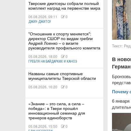
Тверские джитсеры собрали полный
комплект наград на первенстве мира
06.08.2026, 09:11
0
ДЖИУ-ДЖИТСУ
КИЕ
"Отношение к спорту меняется":
директор СШОР по видам гребли
Андрей Лоенко – о визите
 КАТАНИЕ
Текст:
Ред
руководителя профильного комитета
05.08.2026, 18:00
0
В ново
ГРЕБЛЯ НА БАЙДАРКАХ И КАНОЭ
Герман
Названы самые спортивные
Бронзовы
муниципалитеты Тверской области
представ
05.08.2026, 16:20
0
Почему 
6 января
«Знание – это сила, а сила –
длительн
победа»: в Твери прошёл
инновационный семинар для
тренеров единоборств
05.08.2026, 15:50
0