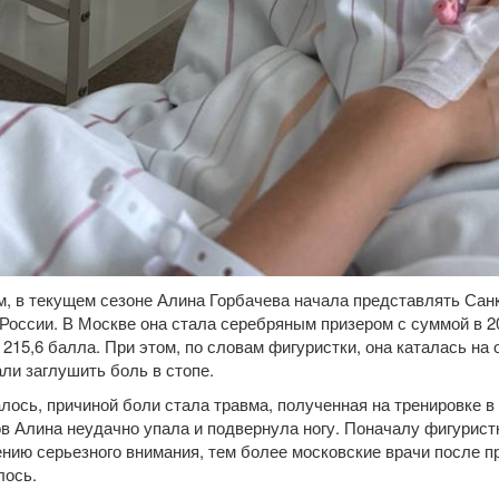
, в текущем сезоне Алина Горбачева начала представлять Санк
 России. В Москве она стала серебряным призером с суммой в 2
 215,6 балла. При этом, по словам фигуристки, она каталась н
али заглушить боль в стопе.
алось, причиной боли стала травма, полученная на тренировке в
в Алина неудачно упала и подвернула ногу. Поначалу фигуристк
нию серьезного внимания, тем более московские врачи после пр
лось.