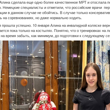
Алина сделала еще одно более качественное МРТ и отослала 
. Немецкие специалисты и отметили, что российские врачи пер
ации в данном случае не обойтись. В случае только консервати
ь на соревнованиях, но даже нормально ходить.
 прошла успешно. 10 января Алина на инвалидной коляске верн
ается пока только на костылях. Понятно, что о тренировках на 
 на время забыть, как минимум, до подготовки к следующему се