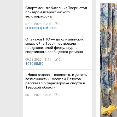
Спортсмен-любитель из Твери стал
призером всероссийского
КА
веломарафона
07.08.2026, 13:23
0
ВЕЛОСИПЕДНЫЙ СПОРТ
СТВА
От знаков ГТО — до олимпийских
медалей: в Твери чествовали
представителей физкультурно-
спортивного сообщества региона
ТУАЛЬНЫЕ
06.08.2026, 18:41
0
РТ
ФОТО ВИДЕО
«Наша задача – вовлекать и давать
ПОРТ
возможности»: Алексей Петухов
рассказал о перезагрузке спорта в
ЛЕТИКА
Тверской области
06.08.2026, 10:28
0
Т