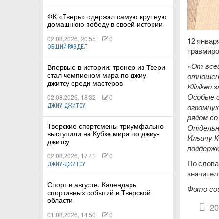
ФК «Тверь» одержал самую крупную
домашнюю победу в своей истории
02.08.2026, 20:55
0
12 январ
ОБЩИЙ РАЗДЕЛ
травмиро
«От всег
Впервые в истории: тренер из Твери
стал чемпионом мира по джиу-
отношени
джитсу среди мастеров
Kliniken
Особые с
02.08.2026, 18:32
0
огромную
ДЖИУ-ДЖИТСУ
рядом со
Тверские спортсмены триумфально
Отдельну
выступили на Кубке мира по джиу-
Ильичу К
джитсу
поддержк
02.08.2026, 17:41
0
По слова
ДЖИУ-ДЖИТСУ
значител
Спорт в августе. Календарь
Фото со
спортивных событий в Тверской
области
20
01.08.2026, 14:50
0