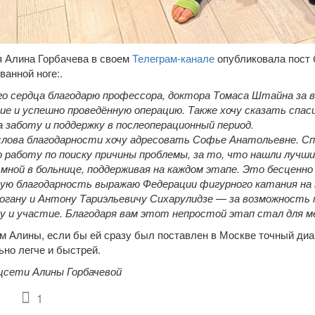
я Алина Горбачева в своем
Телеграм-канале
опубликовала пост б
ванной ноге:.
о сердца благодарю профессора, доктора Томаса Штайна за 
е и успешно проведённую операцию. Также хочу сказать спас
 за заботу и поддержку в послеоперационный период.
лова благодарности хочу адресовать Софье Анатольевне. Спа
 работу по поиску причины проблемы, за то, что нашли лучших
 мной в больнице, поддерживая на каждом этапе. Это бесценно 
ю благодарность выражаю Федерации фигурного катания на к
огану и Антону Тариэльевичу Сихарулидзе — за возможность п
у и участие. Благодаря вам этот непростой этап стал для м
м Алины, если бы ей сразу был поставлен в Москве точный диа
ьно легче и быстрей.
цсети Алины Горбачевой
1