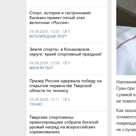
Спорт, история и гастрономия:
Калязин примет пятый этап
велогонки «Россия»
04.08.2026, 13:25
0
ВЕЛОСИПЕДНЫЙ СПОРТ
Земля спорта» в Конаковском
округе: яркий спортивный праздник!
04.08.2026, 12:58
0
МИНИ-ФУТБОЛ
Призер России одержала победу на
Напомним
открытом первенстве Тверской
Гран-при
области по теннису
суммой в
04.08.2026, 12:11
0
не помог
ТЕННИС
Как оказ
элементо
Тверские спортсмены-
ориентировщики собрали богатый
поврежде
урожай наград на всероссийских
не случи
соревнованиях