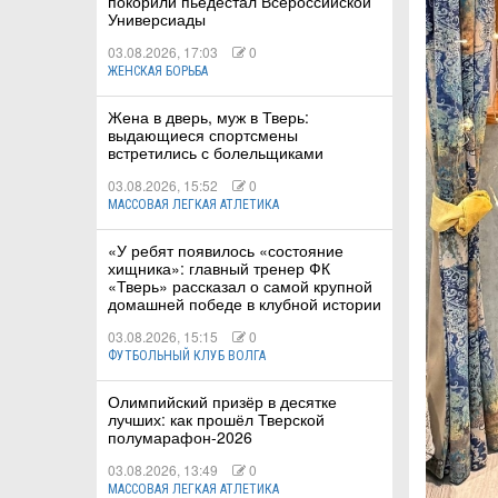
покорили пьедестал Всероссийской
Универсиады
03.08.2026, 17:03
0
ЖЕНСКАЯ БОРЬБА
Жена в дверь, муж в Тверь:
выдающиеся спортсмены
встретились с болельщиками
03.08.2026, 15:52
0
МАССОВАЯ ЛЕГКАЯ АТЛЕТИКА
«У ребят появилось «состояние
хищника»: главный тренер ФК
«Тверь» рассказал о самой крупной
домашней победе в клубной истории
03.08.2026, 15:15
0
ФУТБОЛЬНЫЙ КЛУБ ВОЛГА
Олимпийский призёр в десятке
лучших: как прошёл Тверской
полумарафон-2026
03.08.2026, 13:49
0
МАССОВАЯ ЛЕГКАЯ АТЛЕТИКА