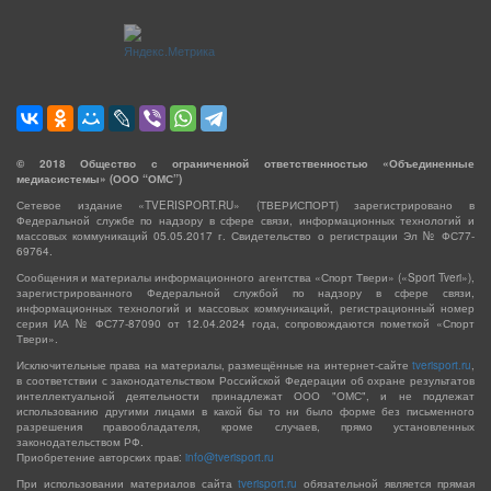
©
2018
Общество с ограниченной ответственностью «Объединенные
медиасистемы» (ООО “ОМС”)
Сетевое издание «TVERISPORT.RU» (ТВЕРИСПОРТ) зарегистрировано в
Федеральной службе по надзору в сфере связи, информационных технологий и
массовых коммуникаций 05.05.2017 г. Свидетельство о регистрации Эл № ФС77-
69764.
Сообщения и материалы информационного агентства «Спорт Твери» («Sport Tveri»),
зарегистрированного Федеральной службой по надзору в сфере связи,
информационных технологий и массовых коммуникаций, регистрационный номер
серия ИА № ФС77-87090 от 12.04.2024 года, сопровождаются пометкой «Спорт
Твери».
Исключительные права на материалы, размещённые на интернет-сайте
tverisport.ru
,
в соответствии с законодательством Российской Федерации об охране результатов
интеллектуальной деятельности принадлежат ООО "ОМС", и не подлежат
использованию другими лицами в какой бы то ни было форме без письменного
разрешения правообладателя, кроме случаев, прямо установленных
законодательством РФ.
Приобретение авторских прав:
info@tverisport.ru
При использовании материалов сайта
tverisport.ru
обязательной является прямая