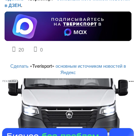
в ДЗЕН
.
20
0
Сделать
«Tverisport»
основным источником новостей в
Яндекс
РЕКЛАМА