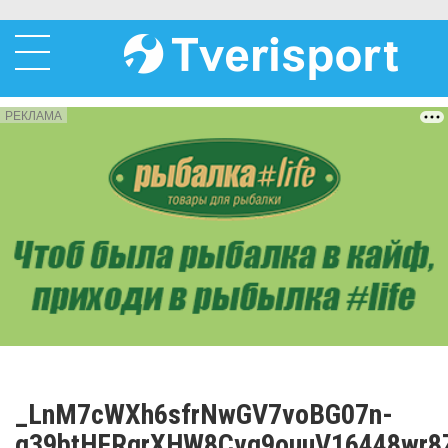
РЕКЛАМА
_LnM7cWXh6sfrNwGV7voBG07n-
g39btHFRqrXHW8Cvq9ouuV16448wr8