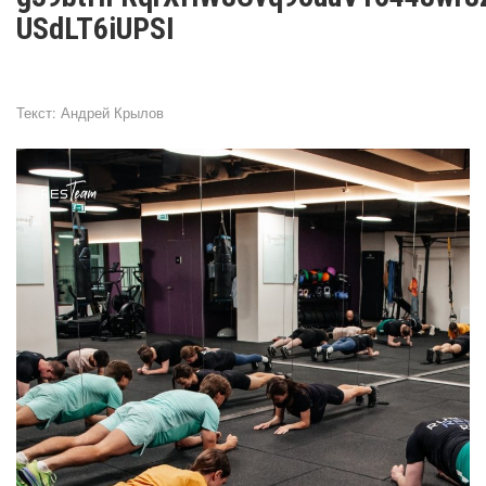
USdLT6iUPSI
Текст:
Андрей Крылов