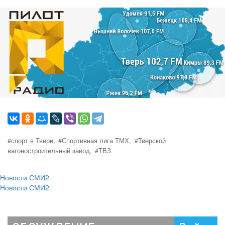
#спорт в Твери,
#Спортивная лига ТМХ,
#Тверской
вагоностроительный завод,
#ТВЗ
Новости СМИ2
Новости СМИ2