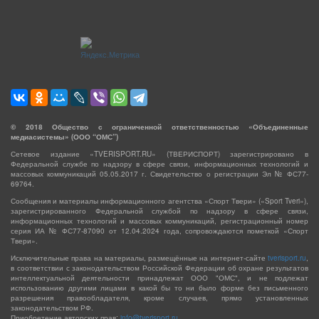
©
2018
Общество с ограниченной ответственностью «Объединенные
медиасистемы» (ООО “ОМС”)
Сетевое издание «TVERISPORT.RU» (ТВЕРИСПОРТ) зарегистрировано в
Федеральной службе по надзору в сфере связи, информационных технологий и
массовых коммуникаций 05.05.2017 г. Свидетельство о регистрации Эл № ФС77-
69764.
Сообщения и материалы информационного агентства «Спорт Твери» («Sport Tveri»),
зарегистрированного Федеральной службой по надзору в сфере связи,
информационных технологий и массовых коммуникаций, регистрационный номер
серия ИА № ФС77-87090 от 12.04.2024 года, сопровождаются пометкой «Спорт
Твери».
Исключительные права на материалы, размещённые на интернет-сайте
tverisport.ru
,
в соответствии с законодательством Российской Федерации об охране результатов
интеллектуальной деятельности принадлежат ООО "ОМС", и не подлежат
использованию другими лицами в какой бы то ни было форме без письменного
разрешения правообладателя, кроме случаев, прямо установленных
законодательством РФ.
Приобретение авторских прав:
info@tverisport.ru