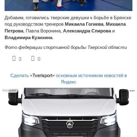
Добавим, готовились тверские девушки к борьбе в Брянске
под руководством тренеров
Микаила Гогиева
,
Михаила
Петрова
, Павла Воронина,
Александра Спирова
и
Владимира Кузихина
.
Фото федерации спортивной борьбы Тверской области
3
0
Сделать
«Tverisport»
основным источником новостей в
Яндекс
РЕКЛАМА