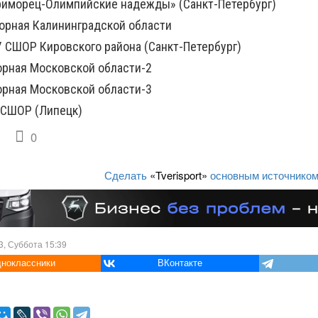
риморец-Олимпийские надежды» (Санкт-Петербург)
орная Калининградской области
У СШОР Кировского района (Санкт-Петербург)
орная Московской области-2
орная Московской области-3
 СШОР (Липецк)
0
Сделать
«Tverisport»
основным источником
3, Суббота 15:39
ноклассники
ВКонтакте