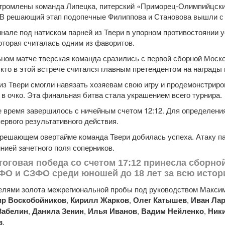
громлены команда Липецка, питерский «Приморец-Олимпийцски
 В решающий этап подопечные Филиппова и Становова вышли с п
нале под натиском парней из Твери в упорном противостоянии 
 которая считалась одним из фаворитов.
ном матче тверская команда сразились с первой сборной Моско
 кто в этой встрече считался главным претендентом на награды
 из Твери смогли навязать хозяевам свою игру и продемонстри
 в очко. Эта финальная битва стала украшением всего турнира.
 время завершилось с ничейным счетом 12:12. Для определен
первого результативного действия.
 решающем овертайме команда Твери добилась успеха. Атаку 
инией зачетного поля соперников.
тоговая победа со счетом 17:12 принесла сборно
ФО и СЗФО среди юношей до 18 лет за всю истори
лями золота межрегиональной пробы под руководством Максим
р Воскобойников
,
Кирилл Жарков
,
Олег Катышев
,
Иван Ла
Забелин
,
Данила Зенин
,
Илья Иванов
,
Вадим Нейленко
,
Ник
в
.