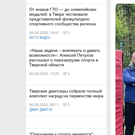
От знаков ГТО — до олимпийских
медалей: в Твери чествовали
КА
представителей физкультурно
спортивного сообщества региона
06.08.2026, 18:41
0
ФОТО ВИДЕО
СТВА
«Наша задача – вовлекать и давать
возможности»: Алексей Петухов
рассказал о перезагрузке спорта в
ТУАЛЬНЫЕ
Тверской области
06.08.2026, 10:28
0
РТ
ПОРТ
Тверские джитсеры собрали полный
комплект наград на первенстве мира
ЛЕТИКА
06.08.2026, 09:11
0
ДЖИУ-ДЖИТСУ
Т
"Отношение к спорту меняется":