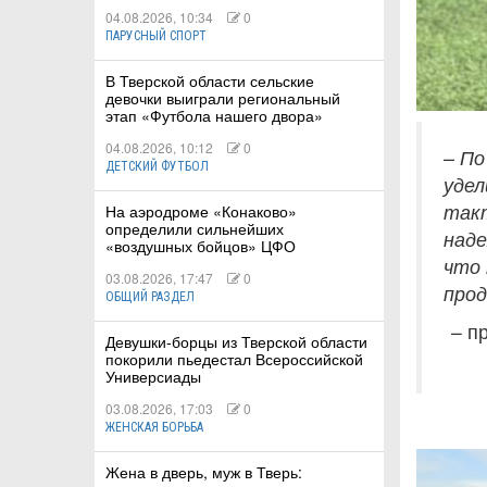
04.08.2026, 10:34
0
ПАРУСНЫЙ СПОРТ
В Тверской области сельские
девочки выиграли региональный
этап «Футбола нашего двора»
04.08.2026, 10:12
0
– По
ДЕТСКИЙ ФУТБОЛ
удел
такт
На аэродроме «Конаково»
определили сильнейших
наде
«воздушных бойцов» ЦФО
что 
03.08.2026, 17:47
0
прод
ОБЩИЙ РАЗДЕЛ
– п
Девушки-борцы из Тверской области
покорили пьедестал Всероссийской
Универсиады
03.08.2026, 17:03
0
ЖЕНСКАЯ БОРЬБА
Жена в дверь, муж в Тверь: