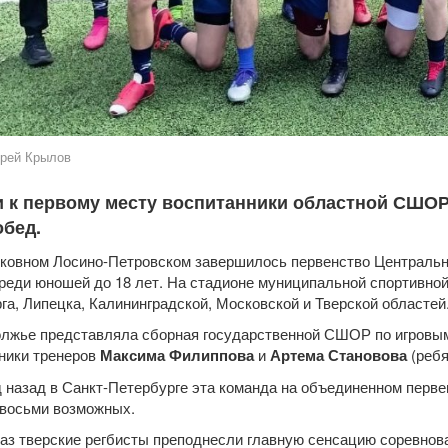
рей Крылов
и к первому месту воспитанники областной СШО
обед.
ковном Лосино-Петровском завершилось первенство Центральн
среди юношей до 18 лет. На стадионе муниципальной спортивно
га, Липецка, Калининградской, Московской и Тверской областей
лжье представляла сборная государственной СШОР по игровым 
ники тренеров
Максима Филиппова
и
Артема Становова
(ребя
д назад в Санкт-Петербурге эта команда на объединенном пе
 восьми возможных.
раз тверские регбисты преподнесли главную сенсацию соревнова