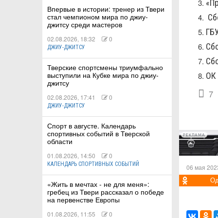
«П
Впервые в истории: тренер из Твери
стал чемпионом мира по джиу-
Сб
джитсу среди мастеров
ГБ
02.08.2026, 18:32
0
Сб
ДЖИУ-ДЖИТСУ
Сб
Тверские спортсмены триумфально
выступили на Кубке мира по джиу-
ОК
джитсу
7
02.08.2026, 17:41
0
ДЖИУ-ДЖИТСУ
Спорт в августе. Календарь
спортивных событий в Тверской
РЕКЛАМА
области
01.08.2026, 14:50
0
КАЛЕНДАРЬ СПОРТИВНЫХ СОБЫТИЙ
06 мая 202
Од
«Жить в мечтах - не для меня»:
гребец из Твери рассказал о победе
на первенстве Европы
01.08.2026, 11:55
0