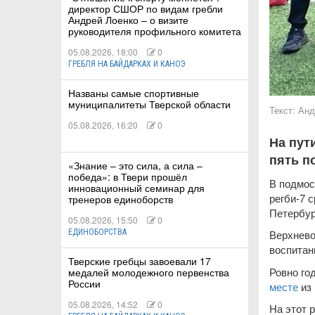
директор СШОР по видам гребли
Андрей Лоенко – о визите
руководителя профильного комитета
05.08.2026, 18:00
0
ГРЕБЛЯ НА БАЙДАРКАХ И КАНОЭ
КИЕ
Названы самые спортивные
муниципалитеты Тверской области
 КАТАНИЕ
Текст:
Анд
05.08.2026, 16:20
0
На пут
пять п
«Знание – это сила, а сила –
победа»: в Твери прошёл
В подмос
инновационный семинар для
регби-7 
тренеров единоборств
Петербур
05.08.2026, 15:50
0
Верхнево
ЕДИНОБОРСТВА
воспитан
Тверские гребцы завоевали 17
Ровно го
медалей молодежного первенства
России
месте
из
05.08.2026, 14:52
0
На этот 