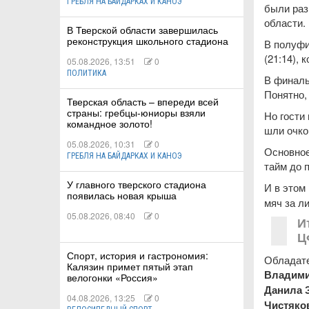
ГРЕБЛЯ НА БАЙДАРКАХ И КАНОЭ
были раз
области.
В Тверской области завершилась
реконструкция школьного стадиона
В полуфи
(21:14),
05.08.2026, 13:51
0
ПОЛИТИКА
В финаль
Понятно,
Тверская область – впереди всей
страны: гребцы-юниоры взяли
Но гости
командное золото!
шли очко
05.08.2026, 10:31
0
Основное
ГРЕБЛЯ НА БАЙДАРКАХ И КАНОЭ
тайм до 
У главного тверского стадиона
И в этом
появилась новая крыша
мяч за л
05.08.2026, 08:40
0
И
Ц
Спорт, история и гастрономия:
Обладате
Калязин примет пятый этап
Владими
велогонки «Россия»
Данила 
04.08.2026, 13:25
0
Чистяко