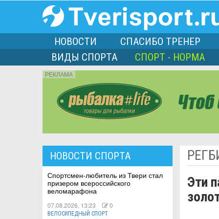
НОВОСТИ
СПАСИБО ТРЕНЕР
ВИДЫ СПОРТА
СПОРТ - НОРМА
РЕКЛАМА
порта
РЕГБ
НОВОСТИ СПОРТА
Л
Спортсмен-любитель из Твери стал
Эти 
призером всероссийского
веломарафона
золот
07.08.2026, 13:23
0
ВЕЛОСИПЕДНЫЙ СПОРТ