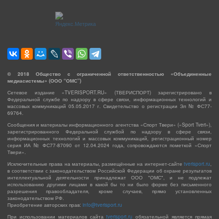
©
2018
Общество с ограниченной ответственностью «Объединенные
медиасистемы» (ООО “ОМС”)
Сетевое издание «TVERISPORT.RU» (ТВЕРИСПОРТ) зарегистрировано в
Федеральной службе по надзору в сфере связи, информационных технологий и
массовых коммуникаций 05.05.2017 г. Свидетельство о регистрации Эл № ФС77-
69764.
Сообщения и материалы информационного агентства «Спорт Твери» («Sport Tveri»),
зарегистрированного Федеральной службой по надзору в сфере связи,
информационных технологий и массовых коммуникаций, регистрационный номер
серия ИА № ФС77-87090 от 12.04.2024 года, сопровождаются пометкой «Спорт
Твери».
Исключительные права на материалы, размещённые на интернет-сайте
tverisport.ru
,
в соответствии с законодательством Российской Федерации об охране результатов
интеллектуальной деятельности принадлежат ООО "ОМС", и не подлежат
использованию другими лицами в какой бы то ни было форме без письменного
разрешения правообладателя, кроме случаев, прямо установленных
законодательством РФ.
Приобретение авторских прав:
info@tverisport.ru
При использовании материалов сайта
tverisport.ru
обязательной является прямая