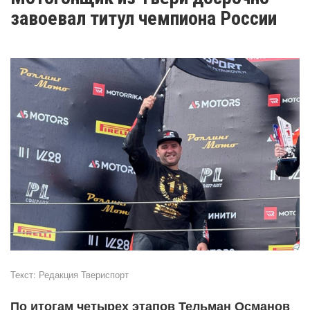
завоевал титул чемпиона России
Текст:
Редакция Твериспорт
По итогам четырех этапов Тельман Османов