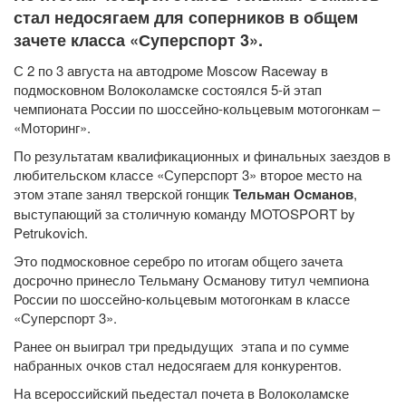
стал недосягаем для соперников в общем
зачете класса «Суперспорт 3».
С 2 по 3 августа на автодроме Moscow Raceway в
подмосковном Волоколамске состоялся 5-й этап
чемпионата России по шоссейно-кольцевым мотогонкам –
«Моторинг».
По результатам квалификационных и финальных заездов в
любительском классе «Суперспорт 3» второе место на
этом этапе занял тверской гонщик
Тельман Османов
,
выступающий за столичную команду MOTOSPORT by
Petrukovich.
Это подмосковное серебро по итогам общего зачета
досрочно принесло Тельману Османову титул чемпиона
России по шоссейно-кольцевым мотогонкам в классе
«Суперспорт 3».
Ранее он выиграл три предыдущих этапа и по сумме
набранных очков стал недосягаем для конкурентов.
На всероссийский пьедестал почета в Волоколамске