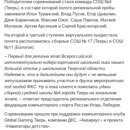
Победителем соревнований стала команда СОШ №4
(Тверь), в составе которой золото региональной пробы
завоевали Илья Туранский, Влад Пусик, Егор Цывунин,
Даня Баранчиков, Максим Ожог, Саша Павлов, Матвей
Молоков, Артем Арсеньев и Сергей Красногорский.
На второй и третьей ступенях виртуального пьедестала
почета расположились сборные СОШ № 17 (Тверь) и СОШ
№11 (Бологое).
–
Первый для региона этап Всероссийской
интеллектуально-киберспортивной школьной лиги нашел
большой отклик у школьников Тверской области.
Надеемся, что в дальнейшем они будут с не меньшим
энтузиазмом принимать участие в других мероприятиях
под эгидой ФКС. Ну а пока хочется пожелать удачи
сборной средней школы №4 города Твери на зональном
этапе,
– отметил председатель регионального отделения
федерации компьютерного спорта России Игорь Лебедев.
Соревнования прошли при поддержке компьютерного клуба
Global Gaming Тверь, компании ДКС, «Аквариус» и проекта
«Навигаторы детства».