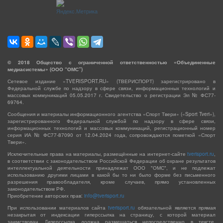
©
2018
Общество с ограниченной ответственностью «Объединенные
медиасистемы» (ООО “ОМС”)
Сетевое издание «TVERISPORT.RU» (ТВЕРИСПОРТ) зарегистрировано в
Федеральной службе по надзору в сфере связи, информационных технологий и
массовых коммуникаций 05.05.2017 г. Свидетельство о регистрации Эл № ФС77-
69764.
Сообщения и материалы информационного агентства «Спорт Твери» («Sport Tveri»),
зарегистрированного Федеральной службой по надзору в сфере связи,
информационных технологий и массовых коммуникаций, регистрационный номер
серия ИА № ФС77-87090 от 12.04.2024 года, сопровождаются пометкой «Спорт
Твери».
Исключительные права на материалы, размещённые на интернет-сайте
tverisport.ru
,
в соответствии с законодательством Российской Федерации об охране результатов
интеллектуальной деятельности принадлежат ООО "ОМС", и не подлежат
использованию другими лицами в какой бы то ни было форме без письменного
разрешения правообладателя, кроме случаев, прямо установленных
законодательством РФ.
Приобретение авторских прав:
info@tverisport.ru
При использовании материалов сайта
tverisport.ru
обязательной является прямая
незакрытая от индексации гиперссылка на страницу, с которой материал
заимствован. Гиперссылка должна размещаться непосредственно в тексте,