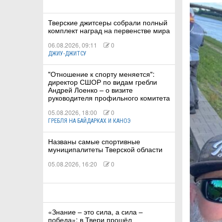
Тверские джитсеры собрали полный
КА
комплект наград на первенстве мира
06.08.2026, 09:11
0
ДЖИУ-ДЖИТСУ
СТВА
"Отношение к спорту меняется":
директор СШОР по видам гребли
Андрей Лоенко – о визите
руководителя профильного комитета
ТУАЛЬНЫЕ
05.08.2026, 18:00
0
РТ
ГРЕБЛЯ НА БАЙДАРКАХ И КАНОЭ
Названы самые спортивные
ПОРТ
муниципалитеты Тверской области
ЛЕТИКА
05.08.2026, 16:20
0
«Знание – это сила, а сила –
Т
победа»: в Твери прошёл