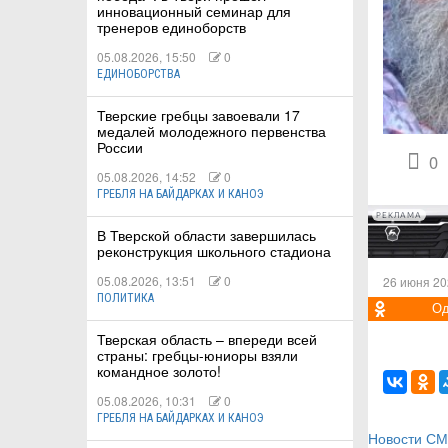
инновационный семинар для
тренеров единоборств
05.08.2026, 15:50
0
ЕДИНОБОРСТВА
КИЕ
Тверские гребцы завоевали 17
медалей молодежного первенства
России
 КАТАНИЕ
0
05.08.2026, 14:52
0
ГРЕБЛЯ НА БАЙДАРКАХ И КАНОЭ
РЕКЛАМА
В Тверской области завершилась
реконструкция школьного стадиона
05.08.2026, 13:51
0
26 июня 20
ПОЛИТИКА
Од
Тверская область – впереди всей
страны: гребцы-юниоры взяли
командное золото!
05.08.2026, 10:31
0
ГРЕБЛЯ НА БАЙДАРКАХ И КАНОЭ
Новости С