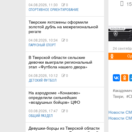
15
04.08.2026, 11:30
0
СПОРТИВНОЕ ОРИЕНТИРОВАНИЕ
Тверские яхтсмены оформили
золотой дубль на межрегиональной
РЕКЛАМА
регате
04.08.2026, 10:34
0
ПАРУСНЫЙ СПОРТ
24 сентябр
Од
В Тверской области сельские
девочки выиграли региональный
этап «Футбола нашего двора»
04.08.2026, 10:12
0
ДЕТСКИЙ ФУТБОЛ
#академич
На аэродроме «Конаково»
Твери,
#С
определили сильнейших
«воздушных бойцов» ЦФО
03.08.2026, 17:47
0
Новости С
ОБЩИЙ РАЗДЕЛ
Новости С
Девушки-борцы из Тверской области