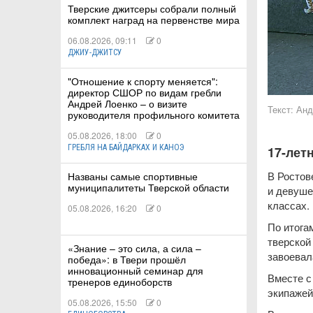
Тверские джитсеры собрали полный
комплект наград на первенстве мира
06.08.2026, 09:11
0
ДЖИУ-ДЖИТСУ
КИЕ
"Отношение к спорту меняется":
директор СШОР по видам гребли
Андрей Лоенко – о визите
 КАТАНИЕ
Текст:
Анд
руководителя профильного комитета
05.08.2026, 18:00
0
ГРЕБЛЯ НА БАЙДАРКАХ И КАНОЭ
17-лет
В Ростов
Названы самые спортивные
муниципалитеты Тверской области
и девуше
классах.
05.08.2026, 16:20
0
По итога
тверской
«Знание – это сила, а сила –
завоевал
победа»: в Твери прошёл
инновационный семинар для
Вместе с
тренеров единоборств
экипажей
05.08.2026, 15:50
0