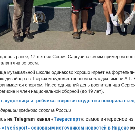
щалось ранее, 17-летняя София Саргузина своим примером пол
талантлив во всем.
ца музыкальной школы одинаково хорошо играет на фортепьяно
ю дизайнера в Тверском художественном колледже имени А.Г. 
занимается спортом. На сегодняшний день воспитанница Серге
регионе и член национальной сборной (до 19 лет).
т, художница и гребчиха: тверская студентка покорила пь
дерации гребного спорта России
ись
на Telegram-канал «
Твериспорт
»
: самое интересное из
 «Tverisport» основным источником новостей в Яндекс
м