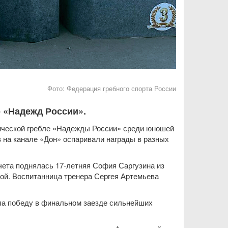
Фото:
Федерация гребного спорта России
о «Надежд России».
мической гребле «Надежды России» среди юношей
ов на канале «Дон» оспаривали награды в разных
чета поднялась 17-летняя София Саргузина из
ой. Воспитанница тренера Сергея Артемьева
ла победу в финальном заезде сильнейших