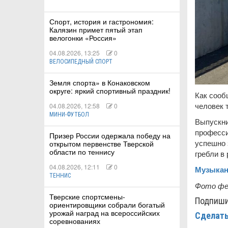
Спорт, история и гастрономия:
Калязин примет пятый этап
велогонки «Россия»
04.08.2026, 13:25
0
ВЕЛОСИПЕДНЫЙ СПОРТ
Земля спорта» в Конаковском
округе: яркий спортивный праздник!
Как сооб
человек 
04.08.2026, 12:58
0
МИНИ-ФУТБОЛ
Выпускни
професси
Призер России одержала победу на
успешно 
открытом первенстве Тверской
области по теннису
гребли в 
04.08.2026, 12:11
0
Музыкан
ТЕННИС
Фото фе
Тверские спортсмены-
Подпиш
ориентировщики собрали богатый
урожай наград на всероссийских
Сделать
соревнованиях