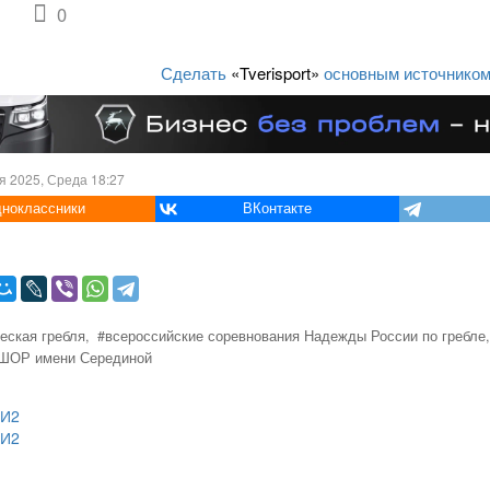
0
Сделать
«Tverisport»
основным источником
я 2025, Среда 18:27
ноклассники
ВКонтакте
еская гребля,
#всероссийские соревнования Надежды России по гребле,
ШОР имени Серединой
МИ2
МИ2