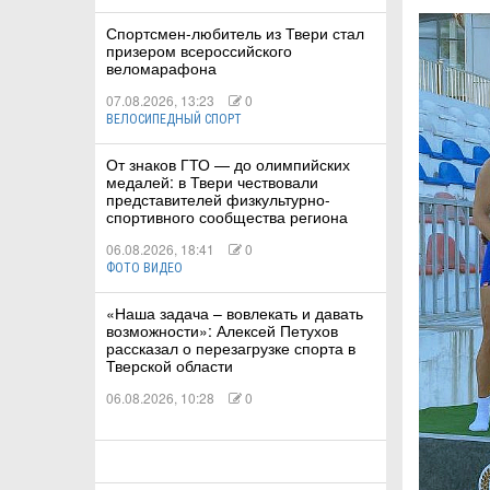
Спортсмен-любитель из Твери стал
призером всероссийского
КА
веломарафона
07.08.2026, 13:23
0
ВЕЛОСИПЕДНЫЙ СПОРТ
СТВА
От знаков ГТО — до олимпийских
медалей: в Твери чествовали
представителей физкультурно-
спортивного сообщества региона
ТУАЛЬНЫЕ
06.08.2026, 18:41
0
РТ
ФОТО ВИДЕО
ПОРТ
«Наша задача – вовлекать и давать
возможности»: Алексей Петухов
рассказал о перезагрузке спорта в
ЛЕТИКА
Тверской области
06.08.2026, 10:28
0
Т