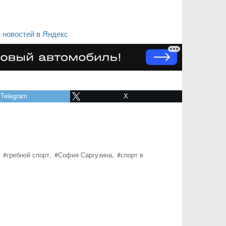
 новостей в Яндекс
Telegram
X
#гребной спорт,
#София Саргузина,
#спорт в