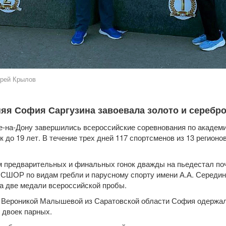
рей Крылов
няя София Саргузина завоевала золото и серебр
е-на-Дону завершились всероссийские соревнования по акаде
к до 19 лет. В течение трех дней 117 спортсменов из 13 регион
м предварительных и финальных гонок дважды на пьедестал по
 СШОР по видам гребли и парусному спорту имени А.А. Середин
а две медали всероссийской пробы.
 Вероникой Малышевой из Саратовской области София одержа
 двоек парных.