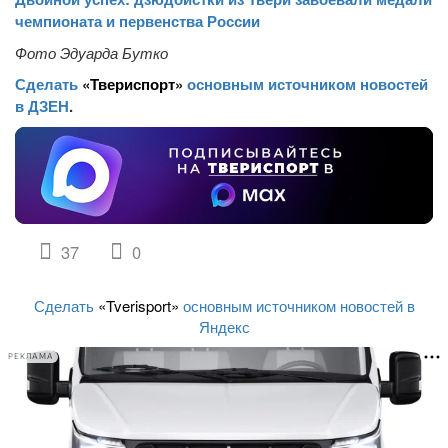
чемпионата и первенства России
Фото Эдуарда Бутко
Сделать
«Твериспорт»
основным источником новостей
в ДЗЕН
.
37
0
Сделать
«Tverisport»
основным источником новостей в
Яндекс
РЕКЛАМА