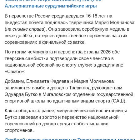
Альтернативные сурдлимпийские игры
В первенстве России среди девушек 16-18 лет на
пьедестал почета поднялась тверичанка Мария Молчанова
(
на снимке справа
). Она завоевала серебряную медаль в
весе до 50 кг, потерпев единственное поражение на этих
соревнованиях в финальной схватке.
По итогам чемпионата и первенства страны 2026 обе
тверские самбистки подтвердили свое членство в
национальной сборной по спорту глухих в дисциплине
«Самбо».
Добавим, Елизавета Федяева и Мария Молчанова
занимаются самбо и дзюдо в Твери под руководством
Эдуарда Бутко в Мигаловском отделении государственной
спортивной школы по адаптивным видам спорта (САШ).
Как сообщалось ранее, минувшей весной воспитанницы
Бутко завоевали золото и первенство национальной
соревнований по дзюдо среди слабослышащих
спортсменов.
Двойной успех: дзюдоистки из Твери завоевали медали