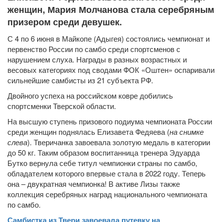
женщин, Мария Молчанова стала серебряным
призером среди девушек.
С 4 по 6 июня в Майкопе (Адыгея) состоялись чемпионат и
первенство России по самбо среди спортсменов с
нарушением слуха. Награды в разных возрастных и
весовых категориях под сводами ФОК «Оштен» оспаривали
сильнейшие самбисты из 21 субъекта РФ.
Двойного успеха на российском ковре добились
спортсменки Тверской области.
На высшую ступень призового подиума чемпионата России
среди женщин поднялась Елизавета Федяева (
на снимке
слева
). Тверичанка завоевала золотую медаль в категории
до 50 кг. Таким образом воспитанница тренера Эдуарда
Бутко вернула себе титул чемпионки страны по самбо,
обладателем которого впервые стала в 2022 году. Теперь
она – двукратная чемпионка! В активе Лизы также
коллекция серебряных наград национального чемпионата
по самбо.
Самбистка из Твери завоевала путевку на