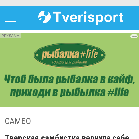
РЕКЛАМА
САМБО
Тверская самбистка вернула себе