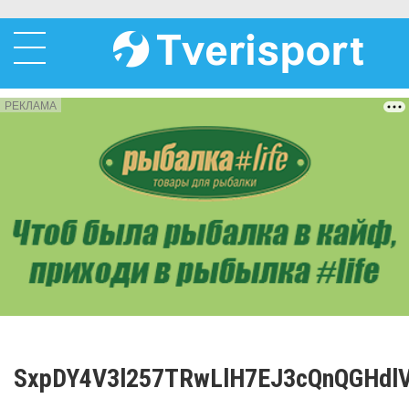
РЕКЛАМА
SxpDY4V3l257TRwLlH7EJ3cQnQGHd