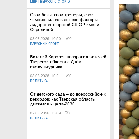
МИР ТВЕРСКОГО СПОРТА
Свои базы, свои тренеры, свои
КА
чемпионы: названы все факторы
лидерства тверской СШОР имени
Серединой
08.08.2026, 10:50
0
СТВА
ПАРУСНЫЙ СПОРТ
Виталий Королев поздравил жителей
Тверской области с Днём
ТУАЛЬНЫЕ
физкультурника
08.08.2026, 10:21
0
РТ
ПОЛИТИКА
ПОРТ
От детского сада – до всероссийских
рекордов: как Тверская область
ЛЕТИКА
движется к цели-2030
07.08.2026, 15:09
0
ПОЛИТИКА
Т