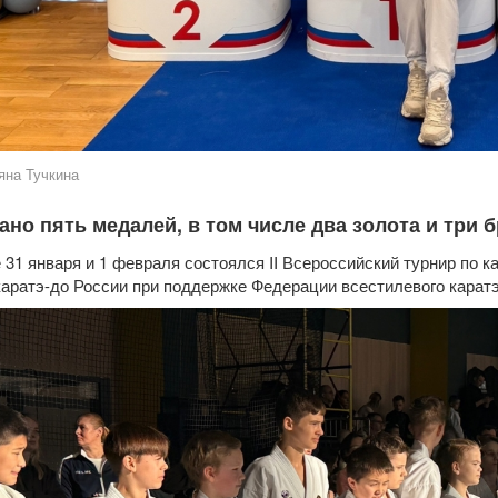
яна Тучкина
ано пять медалей, в том числе два золота и три 
 31 января и 1 февраля состоялся II Всероссийский турнир по 
аратэ-до России при поддержке Федерации всестилевого каратэ