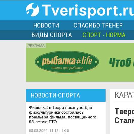
НОВОСТИ
СПАСИБО ТРЕНЕР
ВИДЫ СПОРТА
СПОРТ - НОРМА
РЕКЛАМА
порта
КАРА
НОВОСТИ СПОРТА
Л
Фишечка: в Твери накануне Дня
Тверс
физкультурника состоялась
премьера фильма, посвященного
Стал
95-летию ГТО
08.08.2026, 11:13
0