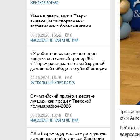
ЖЕНСКАЯ БОРЬБА
Жена в дверь, муж в Тверь:
выдающиеся спортсмены
встретились с болельщиками
03.08.2026, 15:52
0
МАССОВАЯ ЛЕГКАЯ АТЛЕТИКА
«У ребят появилось «состояние
хищника»: главный тренер ФК
«Тверь» рассказал о самой крупной
домашней победе в клубной истории
03.08.2026, 15:15
0
ФУТБОЛЬНЫЙ КЛУБ ВОЛГА
Олимпийский призёр в десятке
лучших: как прошёл Тверской
полумарафон-2026
Третьи ме
03.08.2026, 13:49
0
кг) и Анг
МАССОВАЯ ЛЕГКАЯ АТЛЕТИКА
Ребята, 
ФК «Тверь» одержал самую крупную
всеросси
домашнюю победу в своей истории