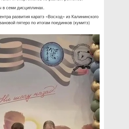
ы в семи дисциплинах.
нтра развития каратэ «Восход» из Калининского
вановой пятеро по итогам поединков (кумитэ)