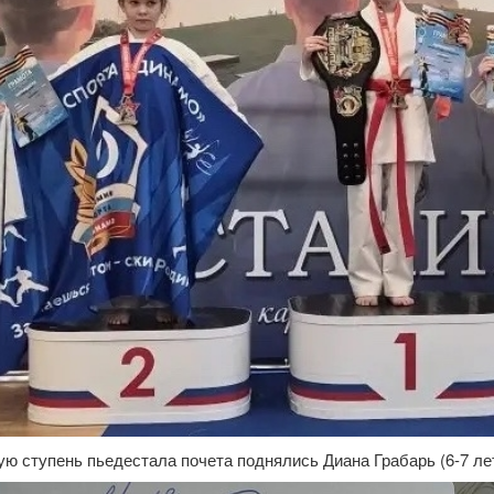
ю ступень пьедестала почета поднялись Диана Грабарь (6-7 лет, 