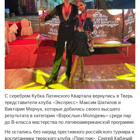
С серебром Кубка Латинского Квартала вернулись в Тверь
представители клуба «Экспресс» Максим Шатилов и
Виктория Мерчук, которые добились своего высшего
результата в категории «Взрослые+Молодежь» среди пар
до В-класса мастерства по латиноамериканской программе.
Не остались без наград престижного российского турнира и
воспитанники тверского клуба «Престиж». Сергей Кабачий