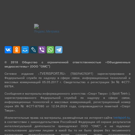
©
2018
Общество с ограниченной ответственностью «Объединенные
медиасистемы» (ООО “ОМС”)
Сетевое издание «TVERISPORT.RU» (ТВЕРИСПОРТ) зарегистрировано в
Федеральной службе по надзору в сфере связи, информационных технологий и
массовых коммуникаций 05.05.2017 г. Свидетельство о регистрации Эл № ФС77-
69764.
Сообщения и материалы информационного агентства «Спорт Твери» («Sport Tveri»),
зарегистрированного Федеральной службой по надзору в сфере связи,
информационных технологий и массовых коммуникаций, регистрационный номер
серия ИА № ФС77-87090 от 12.04.2024 года, сопровождаются пометкой «Спорт
Твери».
Исключительные права на материалы, размещённые на интернет-сайте
tverisport.ru
,
в соответствии с законодательством Российской Федерации об охране результатов
интеллектуальной деятельности принадлежат ООО "ОМС", и не подлежат
использованию другими лицами в какой бы то ни было форме без письменного
разрешения правообладателя, кроме случаев, прямо установленных