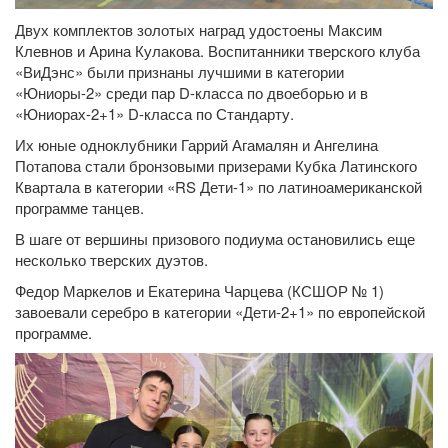
Двух комплектов золотых наград удостоены Максим
Клевнов и Арина Кулакова. Воспитанники тверского клуба
«ВиДэнс» были признаны лучшими в категории
«Юниоры-2» среди пар D-класса по двоеборью и в
«Юниорах-2+1» D-класса по Стандарту.
Их юные одноклубники Гаррий Агамалян и Ангелина
Потапова стали бронзовыми призерами Кубка Латинского
Квартала в категории «RS Дети-1» по латиноамериканской
программе танцев.
В шаге от вершины призового подиума остановились еще
несколько тверских дуэтов.
Федор Маркелов и Екатерина Чарцева (КСШОР № 1)
завоевали серебро в категории «Дети-2+1» по европейской
программе.