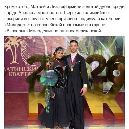
Кроме этого, Матвей и Лиза оформили золотой дубль среди
пар до А-класса мастерства. Тверские «олимпийцы»
покорили высшую ступень призового подиума в категории
«Молодежь» по европейской программе и в группе
«Взрослые+Молодежь» по латиноамериканской.