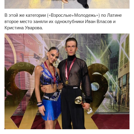
В этой же категории («Взрослые+Молодежь») по Латине
второе место заняли их одноклубники Иван Власов и
Кристина Уварова.