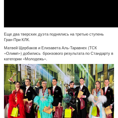
Еще два тверских дуэта поднялись на третью ступень
Гран-При КЛК.
Матвей Щербаков и Елизавета Аль-Таравнех (ТСК
«Олимп») добились бронзового результата по Стандарту в
категории «Молодежь».