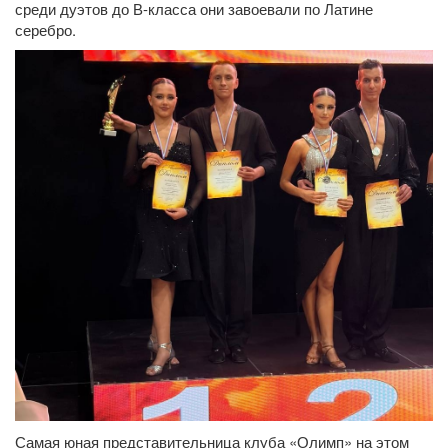
среди дуэтов до В-класса они завоевали по Латине
серебро.
Самая юная представительница клуба «Олимп» на этом