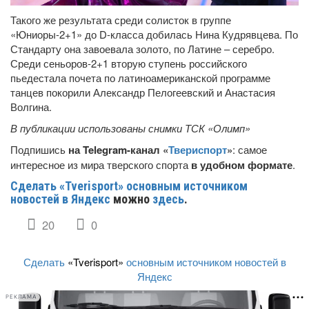
Такого же результата среди солисток в группе
«Юниоры-2+1» до D-класса добилась Нина Кудрявцева. По
Стандарту она завоевала золото, по Латине – серебро.
Среди сеньоров-2+1 вторую ступень российского
пьедестала почета по латиноамериканской программе
танцев покорили Александр Пелогеевский и Анастасия
Волгина.
В публикации использованы снимки ТСК «Олимп»
Подпишись
на Telegram-канал «
Твериспорт
»
: самое
интересное из мира тверского спорта
в удобном формате
.
Сделать «Tverisport» основным источником
новостей в Яндекс
можно
здесь
.
20
0
Сделать
«Tverisport»
основным источником новостей в
Яндекс
РЕКЛАМА