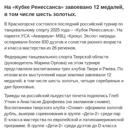
На «Кубке Ренессанса» завоевано 12 медалей,
в том числе шесть золотых.
В Красногорске состоялся последний российский турнир по
танцевальному спорту 2025 года – «Кубок Ренессанса». На
паркете УСА «Аквариум» МВЦ «Крокус Экспо» награды
оспаривали более 830 дуэтов и солистов разного возраста
и класса мастерства из 26 регионов.
Федерацию танцевального спорта Тверской области
(руководитель Марина Орлова) на этом турнире
представляли воспитанники трех клубов Твери и Ржева. По
итогам всех выступлений наши земляки завоевали 12
медалей, в том числе шесть золотых, четыре серебряные и
две бронзовые.
Трижды на российский пьедестал почета поднялись Глеб
Уткин и Анастасия Дорофеева (
на заглавном снимке
).
Воспитанники тверского клуба «Олимп» оформили золотой
дубль, выиграв соревнования в группе «Дети-2» среди пар
Е-класса мастерства по европейской и латиноамериканской
программе. В группе «Дети-2» среди дуэтов до D-класса