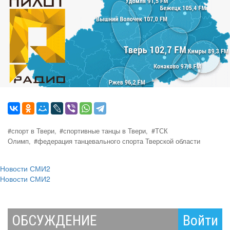
#спорт в Твери,
#спортивные танцы в Твери,
#ТСК
Олимп,
#федерация танцевального спорта Тверской области
Новости СМИ2
Новости СМИ2
ОБСУЖДЕНИЕ
Войти