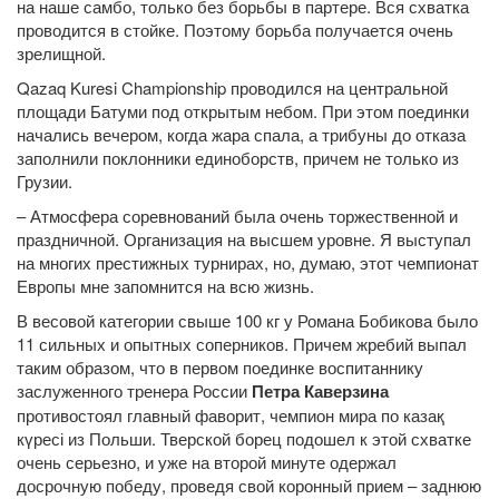
на наше самбо, только без борьбы в партере. Вся схватка
проводится в стойке. Поэтому борьба получается очень
зрелищной.
Qazaq Kuresi Championship проводился на центральной
площади Батуми под открытым небом. При этом поединки
начались вечером, когда жара спала, а трибуны до отказа
заполнили поклонники единоборств, причем не только из
Грузии.
– Атмосфера соревнований была очень торжественной и
праздничной. Организация на высшем уровне. Я выступал
на многих престижных турнирах, но, думаю, этот чемпионат
Европы мне запомнится на всю жизнь.
В весовой категории свыше 100 кг у Романа Бобикова было
11 сильных и опытных соперников. Причем жребий выпал
таким образом, что в первом поединке воспитаннику
заслуженного тренера России
Петра Каверзина
противостоял главный фаворит, чемпион мира по казақ
күресі из Польши. Тверской борец подошел к этой схватке
очень серьезно, и уже на второй минуте одержал
досрочную победу, проведя свой коронный прием – заднюю