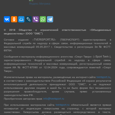
©
2018
Общество с ограниченной ответственностью «Объединенные
медиасистемы» (ООО “ОМС”)
Сетевое издание «TVERISPORT.RU» (ТВЕРИСПОРТ) зарегистрировано в
Федеральной службе по надзору в сфере связи, информационных технологий и
массовых коммуникаций 05.05.2017 г. Свидетельство о регистрации Эл № ФС77-
69764.
Сообщения и материалы информационного агентства «Спорт Твери» («Sport Tveri»),
зарегистрированного Федеральной службой по надзору в сфере связи,
информационных технологий и массовых коммуникаций, регистрационный номер
серия ИА № ФС77-87090 от 12.04.2024 года, сопровождаются пометкой «Спорт
Твери».
Исключительные права на материалы, размещённые на интернет-сайте
tverisport.ru
,
в соответствии с законодательством Российской Федерации об охране результатов
интеллектуальной деятельности принадлежат ООО "ОМС", и не подлежат
использованию другими лицами в какой бы то ни было форме без письменного
разрешения правообладателя, кроме случаев, прямо установленных
законодательством РФ.
Приобретение авторских прав:
info@tverisport.ru
При использовании материалов сайта
tverisport.ru
обязательной является прямая
незакрытая от индексации гиперссылка на страницу, с которой материал
заимствован. Гиперссылка должна размещаться непосредственно в тексте,