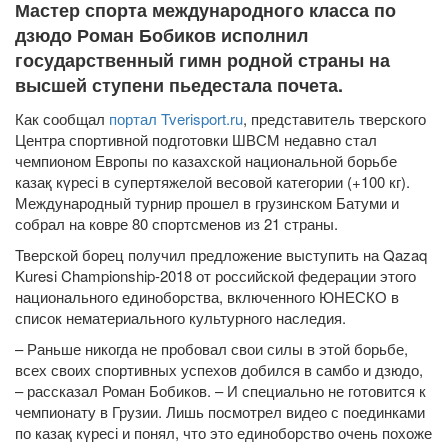
Мастер спорта международного класса по
дзюдо Роман Бобиков исполнил
государственный гимн родной страны на
высшей ступени пьедестала почета.
Как сообщал
портал Tverisport.ru
, представитель тверского
Центра спортивной подготовки ШВСМ недавно стал
чемпионом Европы по казахской национальной борьбе
казақ күресі в супертяжелой весовой категории (+100 кг).
Международный турнир прошел в грузинском Батуми и
собрал на ковре 80 спортсменов из 21 страны.
Тверской борец получил предложение выступить на Qazaq
Kuresi Championship-2018 от российской федерации этого
национального единоборства, включенного ЮНЕСКО в
список нематериального культурного наследия.
– Раньше никогда не пробовал свои силы в этой борьбе,
всех своих спортивных успехов добился в самбо и дзюдо,
– рассказал Роман Бобиков. – И специально не готовится к
чемпионату в Грузии. Лишь посмотрел видео с поединками
по казақ күресі и понял, что это единоборство очень похоже