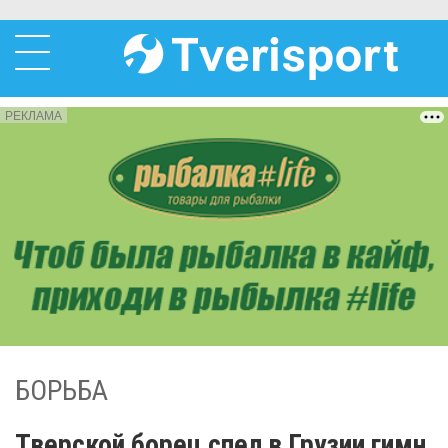
РЕКЛАМА
БОРЬБА
Тверской борец спел в Грузии гимн