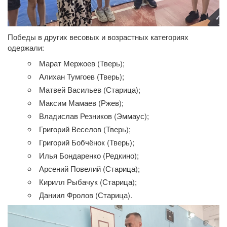
Победы в других
весовых
и
возрастных
категориях
одержали:
Марат
Мержоев
(Тверь);
Алихан
Тумгоев
(Тверь);
Матвей
Васильев
(Старица);
Максим
Мамаев
(Ржев);
Владислав
Резников
(Эммаус);
Григорий
Веселов
(Тверь);
Григорий
Бобчёнок
(Тверь);
Илья
Бондаренко
(Редкино);
Арсений
Повелий
(Старица);
Кирилл
Рыбачук
(Старица);
Даниил
Фролов
(Старица).