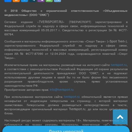
©
2018
Общество с ограниченной ответственностью «Объединенные
медиасистемы» (ООО “ОМС”)
Сетевое издание «TVERISPORT.RU» (ТВЕРИСПОРТ) зарегистрировано в
Федеральной службе по надзору в сфере связи, информационных технологий и
массовых коммуникаций 05.05.2017 г. Свидетельство о регистрации Эл № ФС77-
69764.
Сообщения и материалы информационного агентства «Спорт Твери» («Sport Tveri»),
зарегистрированного Федеральной службой по надзору в сфере связи,
информационных технологий и массовых коммуникаций, регистрационный номер
серия ИА № ФС77-87090 от 12.04.2024 года, сопровождаются пометкой «Спорт
Твери».
Исключительные права на материалы, размещённые на интернет-сайте
tverisport.ru
,
в соответствии с законодательством Российской Федерации об охране результатов
интеллектуальной деятельности принадлежат ООО "ОМС", и не подлежат
использованию другими лицами в какой бы то ни было форме без письменного
разрешения правообладателя, кроме случаев, прямо установленных
законодательством РФ.
Приобретение авторских прав:
info@tverisport.ru
При использовании материалов сайта
tverisport.ru
обязательной является прямая
незакрытая от индексации гиперссылка на страницу, с которой материал
заимствован. Гиперссылка должна размещаться непосредственно в тексте,
воспроизводящем оригинальный материал Tverisport.ru, до или после цитируемого
блока.
Настоящий ресурс может содержать материалы 18+. Материалы, помеченные «р*»,
публикуются на правах рекламы. Материалы, помеченные «рr*», являются
политической рекламой и оплачены из средств соответствующих избирательных
Лента новостей