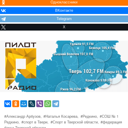
Одноклассники
ВКонтакте
Telegram
X
#Александр Арбузов,
#Наталья Косарева,
#Редкино,
#СОШ № 1
Редкино,
#спорт в Твери,
#Спорт в Тверской области,
#федерация
бокса Тверской области