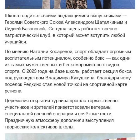
Школа
гордится
своими
выдающимися
выпускниками
—
Героями
Советского
Союза
Александром
Шаталкиным
и
Лидией
Базановой. Сегодня здесь
работает военно-
патриотический клуб, в который может вступить любой
учащийся.
По
мнению
Натальи
Косаревой,
спорт
обладает
огромным
воспитательным
потенциалом,
особенно
бокс
— как
один
из
самых
мужественных
и
бескомпромиссных
видов
спорта.
С
2023
года
на
базе
школы
работает
секция
бокса
под
руководством
Владимира
Кукушкина,
благодаря
чему
посёлок
Редкино
стал
новой
точкой
на
спортивной
карте
региона.
Церемония
открытия
турнира
прошла
торжественно:
участников
и
зрителей
приветствовали
ветераны
специальной
военной
операции
и
почётные
гости.
Праздничную
атмосферу
дополнили
выступления
творческих
коллективов
школы.