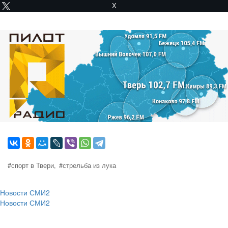
X
#спорт в Твери,
#стрельба из лука
Новости СМИ2
Новости СМИ2