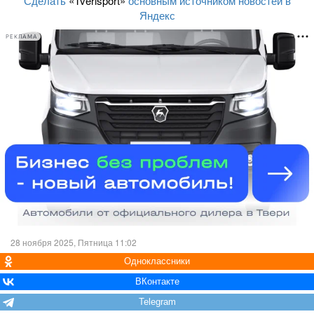
Сделать
«Tverisport»
основным источником новостей в
Яндекс
РЕКЛАМА
28 ноября 2025, Пятница 11:02
Одноклассники
ВКонтакте
Telegram