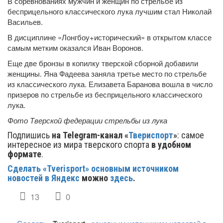
В соревнованиях мужчин и женщин по стрельбе из
бесприцельного классического лука лучшим стал Николай
Васильев.
В дисциплине «Лонгбоу+исторический» в открытом классе
самым метким оказался Иван Воронов.
Еще две бронзы в копилку тверской сборной добавили
женщины. Яна Фадеева заняла третье место по стрельбе
из классического лука. Елизавета Баранова вошла в число
призеров по стрельбе из бесприцельного классического
лука.
Фото Тверской федерации стрельбы из лука
Подпишись
на Telegram-канал «
Твериспорт
»
: самое
интересное из мира тверского спорта
в удобном
формате
.
Сделать «Tverisport» основным источником
новостей в Яндекс
можно
здесь
.
13
0