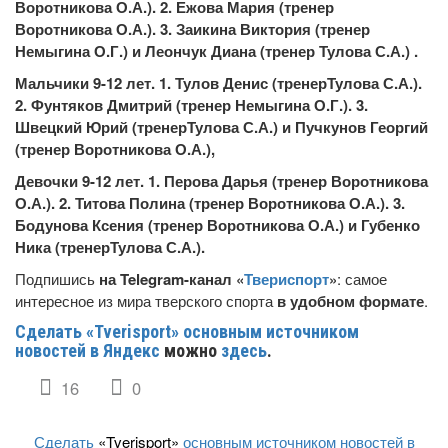
Воротникова О.А.). 2. Ежова Мария (тренер
Воротникова О.А.). 3. Заикина Виктория (тренер
Немыгина О.Г.) и Леончук Диана (тренер Тулова С.А.) .
Мальчики 9-12 лет. 1. Тулов Денис (тренерТулова С.А.).
2. Фунтяков Дмитрий (тренер Немыгина О.Г.). 3.
Швецкий Юрий (тренерТулова С.А.) и Пучкунов Георгий
(тренер Воротникова О.А.),
Девочки 9-12 лет. 1. Перова Дарья (тренер Воротникова
О.А.). 2. Титова Полина (тренер Воротникова О.А.). 3.
Бодунова Ксения (тренер Воротникова О.А.) и Губенко
Ника (тренерТулова С.А.).
Подпишись
на Telegram-канал «
Твериспорт
»
: самое
интересное из мира тверского спорта
в удобном формате
.
Сделать «Tverisport» основным источником
новостей в Яндекс
можно
здесь
.
16
0
Сделать
«Tverisport»
основным источником новостей в