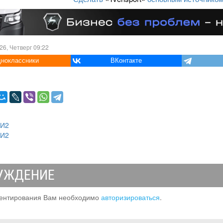
26, Четверг 09:22
ноклассники
ВКонтакте
МИ2
МИ2
УЖДЕНИЕ
ентирования Вам необходимо
авторизироваться
.