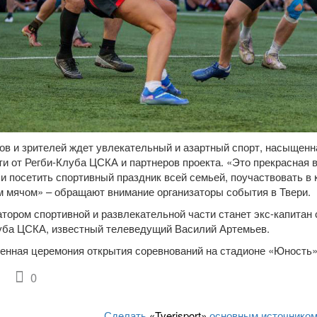
ов и зрителей ждет увлекательный и азартный спорт, насыщенн
ти от Регби-Клуба ЦСКА и партнеров проекта. «Это прекрасная 
о и посетить спортивный праздник всей семьей, поучаствовать в 
 мячом» – обращают внимание организаторы события в Твери.
тором спортивной и развлекательной части станет экс-капитан
уба ЦСКА, известный телеведущий Василий Артемьев.
енная церемония открытия соревнований на стадионе «Юность» 
0
Сделать
«Tverisport»
основным источником