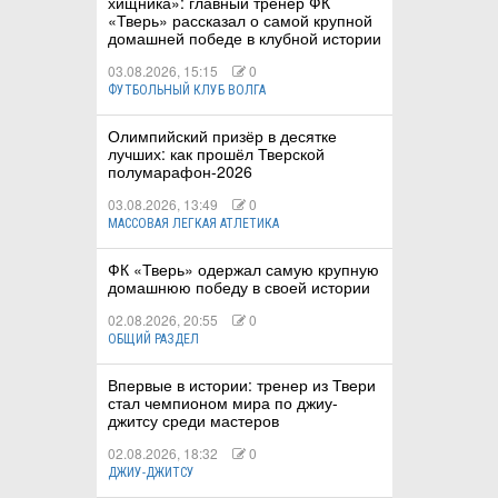
хищника»: главный тренер ФК
«Тверь» рассказал о самой крупной
домашней победе в клубной истории
03.08.2026, 15:15
0
ФУТБОЛЬНЫЙ КЛУБ ВОЛГА
Олимпийский призёр в десятке
лучших: как прошёл Тверской
полумарафон-2026
03.08.2026, 13:49
0
МАССОВАЯ ЛЕГКАЯ АТЛЕТИКА
ФК «Тверь» одержал самую крупную
домашнюю победу в своей истории
02.08.2026, 20:55
0
ОБЩИЙ РАЗДЕЛ
Впервые в истории: тренер из Твери
стал чемпионом мира по джиу-
джитсу среди мастеров
02.08.2026, 18:32
0
ДЖИУ-ДЖИТСУ