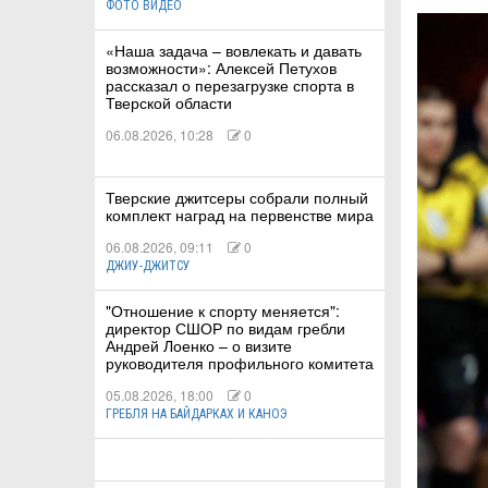
ФОТО ВИДЕО
«Наша задача – вовлекать и давать
КА
возможности»: Алексей Петухов
рассказал о перезагрузке спорта в
Тверской области
06.08.2026, 10:28
0
СТВА
Тверские джитсеры собрали полный
комплект наград на первенстве мира
ТУАЛЬНЫЕ
06.08.2026, 09:11
0
РТ
ДЖИУ-ДЖИТСУ
"Отношение к спорту меняется":
ПОРТ
директор СШОР по видам гребли
Андрей Лоенко – о визите
ЛЕТИКА
руководителя профильного комитета
05.08.2026, 18:00
0
ГРЕБЛЯ НА БАЙДАРКАХ И КАНОЭ
Т