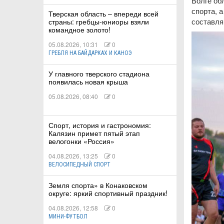
Волге об
спорта, 
Тверская область – впереди всей
составля
страны: гребцы-юниоры взяли
командное золото!
05.08.2026, 10:31
0
ГРЕБЛЯ НА БАЙДАРКАХ И КАНОЭ
У главного тверского стадиона
появилась новая крыша
05.08.2026, 08:40
0
Спорт, история и гастрономия:
Калязин примет пятый этап
велогонки «Россия»
04.08.2026, 13:25
0
ВЕЛОСИПЕДНЫЙ СПОРТ
Земля спорта» в Конаковском
округе: яркий спортивный праздник!
04.08.2026, 12:58
0
МИНИ-ФУТБОЛ