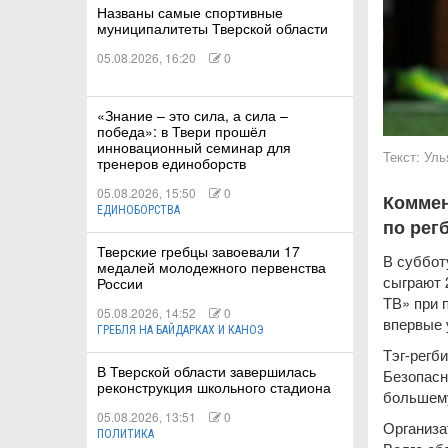
Названы самые спортивные
муниципалитеты Тверской области
05.08.2026, 16:20
0
КИЕ
«Знание – это сила, а сила –
победа»: в Твери прошёл
инновационный семинар для
 КАТАНИЕ
Текст:
Уль
тренеров единоборств
05.08.2026, 15:50
0
Коммен
ЕДИНОБОРСТВА
по рег
Тверские гребцы завоевали 17
В суббот
медалей молодежного первенства
сыграют 
России
ТВ» при 
05.08.2026, 14:52
0
впервые 
ГРЕБЛЯ НА БАЙДАРКАХ И КАНОЭ
Тэг-регб
В Тверской области завершилась
Безопасн
реконструкция школьного стадиона
большему
05.08.2026, 13:51
0
Организа
ПОЛИТИКА