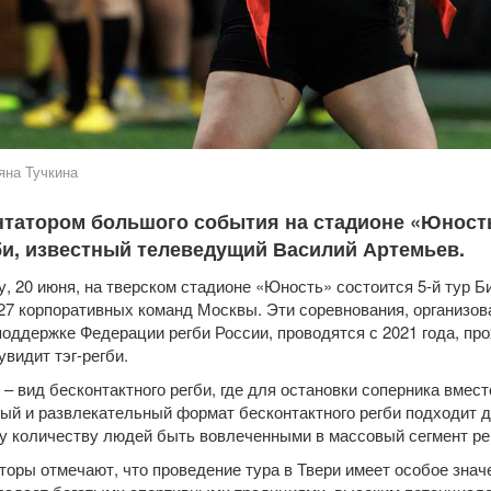
яна Тучкина
татором большого события на стадионе «Юность
би, известный телеведущий Василий Артемьев.
у, 20 июня, на тверском стадионе «Юность» состоится 5-й тур Би
27 корпоративных команд Москвы. Эти соревнования, организо
поддержке Федерации регби России, проводятся с 2021 года, про
увидит тэг-регби.
и – вид бесконтактного регби, где для остановки соперника вмест
ый и развлекательный формат бесконтактного регби подходит д
 количеству людей быть вовлеченными в массовый сегмент ре
торы отмечают, что проведение тура в Твери имеет особое знач