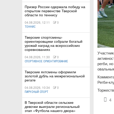
Призер России одержала победу на
открытом первенстве Тверской
области по теннису
04.08.2026, 12:11
0
ТЕННИС
Тверские спортсмены-
ориентировщики собрали богатый
урожай наград на всероссийских
соревнованиях
Участник
04.08.2026, 11:30
0
активнос
СПОРТИВНОЕ ОРИЕНТИРОВАНИЕ
регби, н
овальным
Тверские яхтсмены оформили
золотой дубль на межрегиональной
Коммента
регате
Регби-кл
04.08.2026, 10:34
0
Торжеств
ПАРУСНЫЙ СПОРТ
4
В Тверской области сельские
девочки выиграли региональный
этап «Футбола нашего двора»