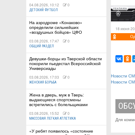
04.08.2026, 10:12
0
РЕКЛАМА
ДЕТСКИЙ ФУТБОЛ
На аэродроме «Конаково»
определили сильнейших
18 июня 20
«воздушных бойцов» ЦФО
Од
03.08.2026, 17:47
0
ОБЩИЙ РАЗДЕЛ
Девушки-борцы из Тверской области
покорили пьедестал Всероссийской
Универсиады
Новости С
03.08.2026, 17:03
0
Новости С
ЖЕНСКАЯ БОРЬБА
Жена в дверь, муж в Тверь:
выдающиеся спортсмены
ОБС
встретились с болельщиками
03.08.2026, 15:52
0
Для комм
МАССОВАЯ ЛЕГКАЯ АТЛЕТИКА
«У ребят появилось «состояние