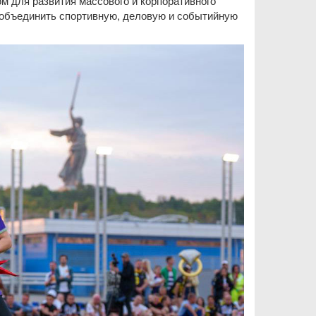
м для развития массового и корпоративного
т объединить спортивную, деловую и событийную