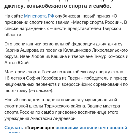
джитсу, конькобежного спорта и самбо.
На сайте
Минспорта РФ
опубликован новый приказ «О
присвоении спортивного звания «Мастер спорта России». В
списке награжденных – шесть представителей Тверской
области.
Это воспитанники региональной федерации джиу-джитсу –
Карина Аширова из поселка Калашниково Лихославльского
округа, Иван Лобов из Кашина и тверичане Тимур Кожоков и
Антон Югай.
Мастером спорта России по конькобежному спорту стала
16-летняя София Коробова из Твери – победитель и призер
национальных первенств и всероссийских соревнований по
шорт-треку (
на снимке
).
Новый повод для гордости появился у муниципальной
спортивной школы Торжокского района. Звание мастера
спорта России по самбо присвоено воспитаннице этого
учреждения Анастасии Андреевой.
Сделать
«Твериспорт»
основным источником новостей