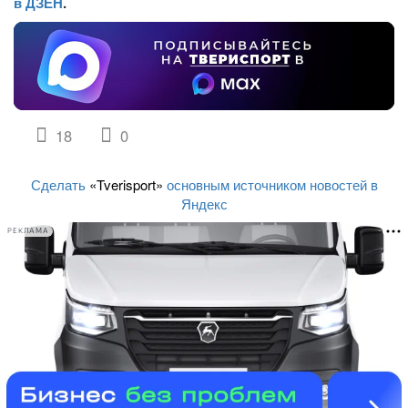
в ДЗЕН
.
18
0
Сделать
«Tverisport»
основным источником новостей в
Яндекс
РЕКЛАМА