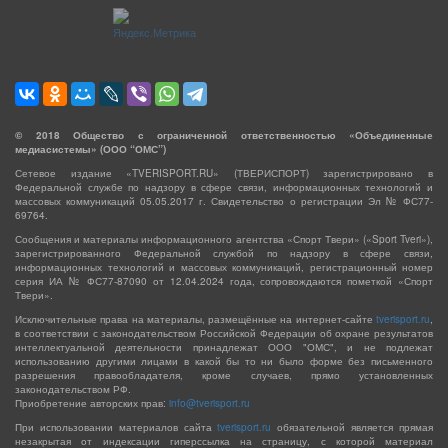
©
2018
Общество с ограниченной ответственностью «Объединенные
медиасистемы» (ООО “ОМС”)
Сетевое издание «TVERISPORT.RU» (ТВЕРИСПОРТ) зарегистрировано в
Федеральной службе по надзору в сфере связи, информационных технологий и
массовых коммуникаций 05.05.2017 г. Свидетельство о регистрации Эл № ФС77-
69764.
Сообщения и материалы информационного агентства «Спорт Твери» («Sport Tveri»),
зарегистрированного Федеральной службой по надзору в сфере связи,
информационных технологий и массовых коммуникаций, регистрационный номер
серия ИА № ФС77-87090 от 12.04.2024 года, сопровождаются пометкой «Спорт
Твери».
Исключительные права на материалы, размещённые на интернет-сайте
tverisport.ru
,
в соответствии с законодательством Российской Федерации об охране результатов
интеллектуальной деятельности принадлежат ООО "ОМС", и не подлежат
использованию другими лицами в какой бы то ни было форме без письменного
разрешения правообладателя, кроме случаев, прямо установленных
законодательством РФ.
Приобретение авторских прав:
info@tverisport.ru
При использовании материалов сайта
tverisport.ru
обязательной является прямая
незакрытая от индексации гиперссылка на страницу, с которой материал