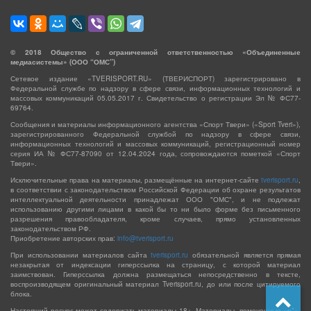
©
2018
Общество с ограниченной ответственностью «Объединенные
медиасистемы» (ООО “ОМС”)
Сетевое издание «TVERISPORT.RU» (ТВЕРИСПОРТ) зарегистрировано в
Федеральной службе по надзору в сфере связи, информационных технологий и
массовых коммуникаций 05.05.2017 г. Свидетельство о регистрации Эл № ФС77-
69764.
Сообщения и материалы информационного агентства «Спорт Твери» («Sport Tveri»),
зарегистрированного Федеральной службой по надзору в сфере связи,
информационных технологий и массовых коммуникаций, регистрационный номер
серия ИА № ФС77-87090 от 12.04.2024 года, сопровождаются пометкой «Спорт
Твери».
Исключительные права на материалы, размещённые на интернет-сайте
tverisport.ru
,
в соответствии с законодательством Российской Федерации об охране результатов
интеллектуальной деятельности принадлежат ООО "ОМС", и не подлежат
использованию другими лицами в какой бы то ни было форме без письменного
разрешения правообладателя, кроме случаев, прямо установленных
законодательством РФ.
Приобретение авторских прав:
info@tverisport.ru
При использовании материалов сайта
tverisport.ru
обязательной является прямая
незакрытая от индексации гиперссылка на страницу, с которой материал
заимствован. Гиперссылка должна размещаться непосредственно в тексте,
воспроизводящем оригинальный материал Tverisport.ru, до или после цитируемого
блока.
Настоящий ресурс может содержать материалы 18+. Материалы, помеченные «р*»,