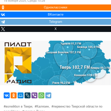
19 ноября 2025, Среда 10:28
Одноклассники
ВКонтакте
Telegram
X
#волейбол в Твери,
#Калязин,
#первенство Тверской области по