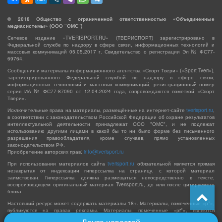
©
2018
Общество с ограниченной ответственностью «Объединенные
медиасистемы» (ООО “ОМС”)
Сетевое издание «TVERISPORT.RU» (ТВЕРИСПОРТ) зарегистрировано в
Федеральной службе по надзору в сфере связи, информационных технологий и
массовых коммуникаций 05.05.2017 г. Свидетельство о регистрации Эл № ФС77-
69764.
Сообщения и материалы информационного агентства «Спорт Твери» («Sport Tveri»),
зарегистрированного Федеральной службой по надзору в сфере связи,
информационных технологий и массовых коммуникаций, регистрационный номер
серия ИА № ФС77-87090 от 12.04.2024 года, сопровождаются пометкой «Спорт
Твери».
Исключительные права на материалы, размещённые на интернет-сайте
tverisport.ru
,
в соответствии с законодательством Российской Федерации об охране результатов
интеллектуальной деятельности принадлежат ООО "ОМС", и не подлежат
использованию другими лицами в какой бы то ни было форме без письменного
разрешения правообладателя, кроме случаев, прямо установленных
законодательством РФ.
Приобретение авторских прав:
info@tverisport.ru
При использовании материалов сайта
tverisport.ru
обязательной является прямая
незакрытая от индексации гиперссылка на страницу, с которой материал
заимствован. Гиперссылка должна размещаться непосредственно в тексте,
воспроизводящем оригинальный материал Tverisport.ru, до или после цитируемого
блока.
Настоящий ресурс может содержать материалы 18+. Материалы, помеченные «р*»,
публикуются на правах рекламы. Материалы, помеченные «рr*», являются
политической рекламой и оплачены из средств соответствующих избирательных